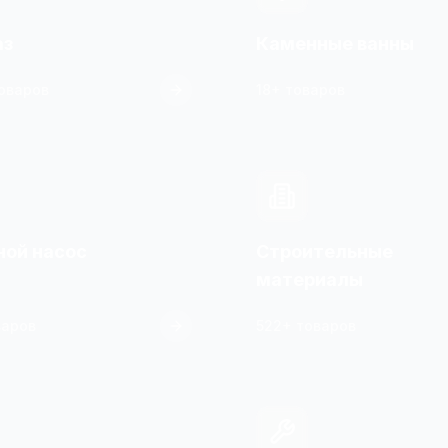
аз
Каменные ванны
оваров
18+ товаров
ной насос
Строительные
материалы
варов
522+ товаров