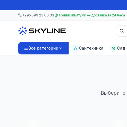
Перейти к основному содержанию
Перейти к основному содержанию
+995 599 23 66 33
Тбилиси/Батуми — доставка за 24 часа
Поис
Все категории
Сантехника
Сад 
Выберите 