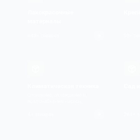
Лакокрасочные
Креп
материалы
649+ товаров
50+ то
Климатическая техника
Сад и
Отопление, охлаждение и
водоснабжение: насосы,
конвекторы и водонагреватели
4+ товаров
264+ т