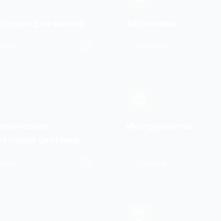
ссуары для ванной
Автохимия
аров
1+ товаров
ллические
Инструменты
сточные системы
аров
1+ товаров