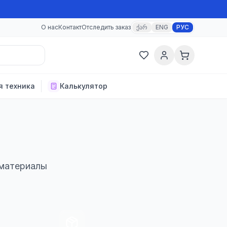
О нас
Контакт
Отследить заказ
ქარ
ENG
РУС
я техника
Калькулятор
 материалы