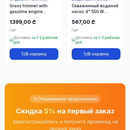
Grass trimmer with
Скважинный водяной
gasoline engine
насос 4" 550 W
HUSQVARNA 553RBX
(DWP5501) INGCO
1399,00 ₾
567,00 ₾
/
шт
/
шт
Доставка:
за 1-2 рабочих
Доставка:
за 1-2 рабочих
дня
дня
В корзину
В корзину
Специальное предложение
Скидка
5%
на первый заказ
Зарегистрируйтесь и получите промокод на
первый заказ