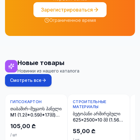
Зарегистрироваться
Ограниченное время
Новые товары
Новинки из нашего каталога
Смотреть все
ГИПСОКАРТОН
СТРОИТЕЛЬНЫЕ
Т
МАТЕРИАЛЫ
თაბაშირ-მუყაოს პანელი
რ
ბეტოპანი არმირებული
M1 (1.2მ*0.59მ*17მმ)
F
625x2500x10 მმ (1.5625
0.7 მ2
(
105,00 ₾
3
მ2)
55,00 ₾
/
шт
/
ш
/
шт