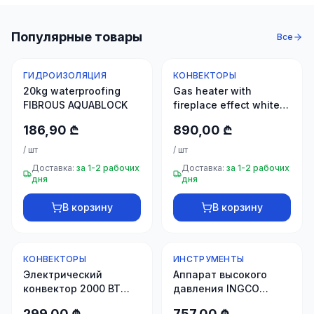
Популярные товары
Все
ГИДРОИЗОЛЯЦИЯ
КОНВЕКТОРЫ
Новинка
Новинка
20kg waterproofing
Gas heater with
FIBROUS AQUABLOCK
fireplace effect white
12000 ERSEL
186,90 ₾
890,00 ₾
EHS12000KCB
/
шт
/
шт
Доставка:
за 1-2 рабочих
Доставка:
за 1-2 рабочих
дня
дня
В корзину
В корзину
КОНВЕКТОРЫ
ИНСТРУМЕНТЫ
Новинка
Новинка
Электрический
Аппарат высокого
конвектор 2000 ВТ
давления INGCO
TESY CN 03 200 MIS F
(HPWR25008)
299,00 ₾
757,00 ₾