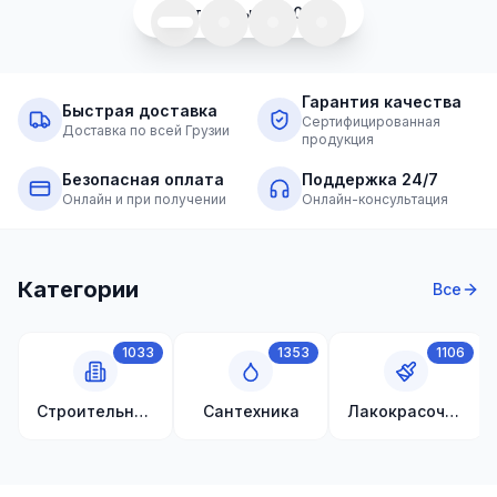
Все товары (2200+)
Сантехника
1285 товаров
Гарантия качества
Сад и
Быстрая доставка
Сертифицированная
двор
Доставка по всей Грузии
продукция
701
товаров
Безопасная оплата
Поддержка 24/7
Онлайн и при получении
Онлайн-консультация
Строительные
материалы
489 товаров
Категории
Все
Климатическая
техника
1033
1353
1106
107 товаров
Строительные материалы
Сантехника
Лакокрасочные материалы
Инструменты
50 товаров
Электротовары