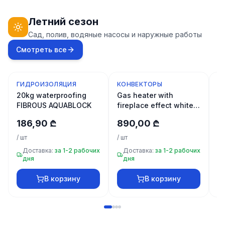
30 товаров
Летний сезон
Крепёж
Сад, полив, водяные насосы и наружные работы
20
Смотреть все
товаров
Дом и
ГИДРОИЗОЛЯЦИЯ
КОНВЕКТОРЫ
К
Новинка
Новинка
Н
интерьер
20kg waterproofing
Gas heater with
Э
10 товаров
FIBROUS AQUABLOCK
fireplace effect white
к
12000 ERSEL
T
186,90 ₾
890,00 ₾
2
EHS12000KCB
+995
/
шт
/
шт
/
ш
599
23
Доставка:
за 1-2 рабочих
Доставка:
за 1-2 рабочих
дня
дня
66
33
В корзину
В корзину