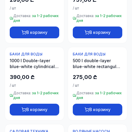
/
шт
/
шт
Доставка:
за 1-2 рабочих
Доставка:
за 1-2 рабочих
дня
дня
В корзину
В корзину
БАКИ ДЛЯ ВОДЫ
БАКИ ДЛЯ ВОДЫ
Новинка
Новинка
1000 l Double-layer
500 l double-layer
blue-white cylindrical-
blue-white rectangular-
vertical tank NOVA
horizontal tank
390,00 ₾
275,00 ₾
/
шт
/
шт
Доставка:
за 1-2 рабочих
Доставка:
за 1-2 рабочих
дня
дня
В корзину
В корзину
САДОВАЯ ТЕХНИКА
ВОДЯНЫЕ НАСОСЫ
Новинка
Новинка