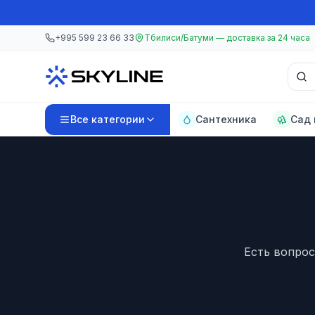
Перейти к основному содержанию
Перейти к основному содержанию
+995 599 23 66 33
Тбилиси/Батуми — доставка за 24 часа
Поис
Все категории
Сантехника
Сад 
Есть вопрос