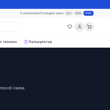
О нас
Контакт
Отследить заказ
ქარ
ENG
РУС
я техника
Калькулятор
пособ связи.