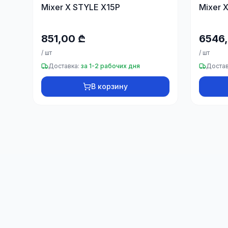
Mixer X STYLE X15P
Mixer 
851,00 ₾
6546
/
шт
/
шт
Доставка:
за 1-2 рабочих дня
Достав
В корзину