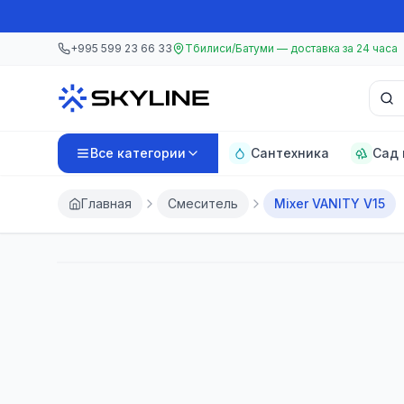
Перейти к основному содержанию
Перейти к основному содержанию
+995 599 23 66 33
Тбилиси/Батуми — доставка за 24 часа
Поис
Все категории
Сантехника
Сад 
Главная
Смеситель
Mixer VANITY V15