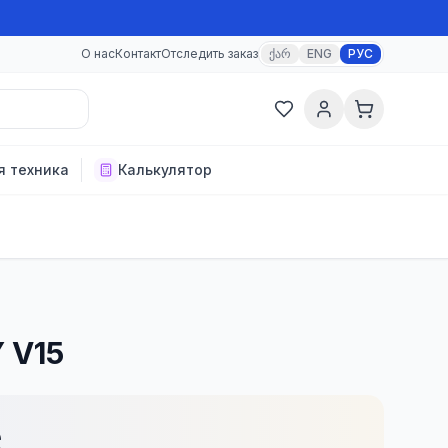
О нас
Контакт
Отследить заказ
ქარ
ENG
РУС
я техника
Калькулятор
 V15
₾