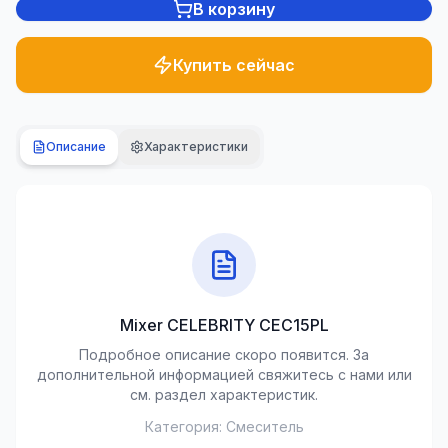
В корзину
Сантехника
1285 товаров
Купить сейчас
Сад и
двор
701
Описание
Характеристики
товаров
Строительные
материалы
489 товаров
Климатическая
техника
Mixer CELEBRITY CEC15PL
107 товаров
Подробное описание скоро появится. За
дополнительной информацией свяжитесь с нами или
Инструменты
см. раздел характеристик.
50 товаров
Категория:
Смеситель
Электротовары