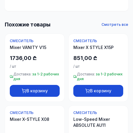
30 товаров
Крепёж
Похожие товары
Смотреть все
20
товаров
СМЕСИТЕЛЬ
СМЕСИТЕЛЬ
Дом и
Mixer VANITY V15
Mixer X STYLE X15P
интерьер
1736,00 ₾
851,00 ₾
10 товаров
/
шт
/
шт
Доставка:
за 1-2 рабочих
Доставка:
за 1-2 рабочих
+995
дня
дня
599
23
В корзину
В корзину
66
33
СМЕСИТЕЛЬ
СМЕСИТЕЛЬ
Mixer X-STYLE X08
Low-Speed Mixer
ABSOLUTE AU11