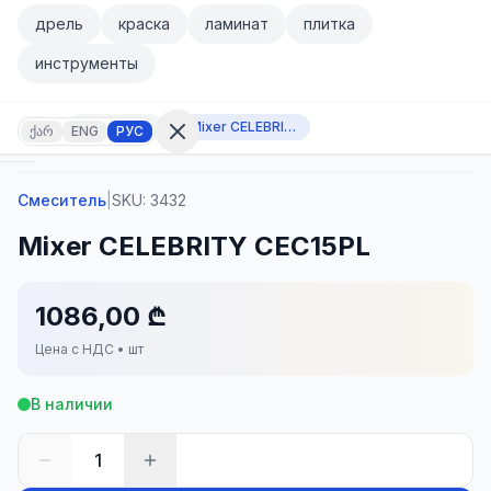
Перейти к основному содержанию
дрель
краска
ламинат
плитка
Перейти к основному содержанию
инструменты
Смеситель
Mixer CELEBRITY CEC15PL
ქარ
ENG
РУС
Смеситель
|
SKU:
3432
Войти
Mixer CELEBRITY CEC15PL
Нет
аккаунта?
Регистрация
1086,00 ₾
ькулятор
Товары
Цена с НДС • шт
бранное
Контакт
В наличии
1
КАТЕГОРИИ