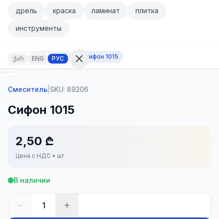
Перейти к основному содержанию
дрель
краска
ламинат
плитка
Перейти к основному содержанию
инструменты
Смеситель
Сифон 1015
ქარ
ENG
РУС
Смеситель
|
SKU:
89206
Войти
Сифон 1015
Нет
аккаунта?
Регистрация
2,50 ₾
ькулятор
Товары
Цена с НДС • шт
бранное
Контакт
В наличии
1
КАТЕГОРИИ