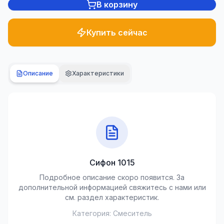
В корзину
Сантехника
1285 товаров
Купить сейчас
Сад и
двор
701
Описание
Характеристики
товаров
Строительные
материалы
489 товаров
Климатическая
техника
Сифон 1015
107 товаров
Подробное описание скоро появится. За
дополнительной информацией свяжитесь с нами или
Инструменты
см. раздел характеристик.
50 товаров
Категория:
Смеситель
Электротовары