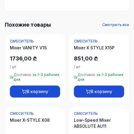
30 товаров
Крепёж
Похожие товары
Смотреть все
20
товаров
СМЕСИТЕЛЬ
СМЕСИТЕЛЬ
Дом и
Mixer VANITY V15
Mixer X STYLE X15P
интерьер
1736,00 ₾
851,00 ₾
10 товаров
/
шт
/
шт
Доставка:
за 1-2 рабочих
Доставка:
за 1-2 рабочих
+995
дня
дня
599
23
В корзину
В корзину
66
33
СМЕСИТЕЛЬ
СМЕСИТЕЛЬ
Mixer X-STYLE X08
Low-Speed Mixer
ABSOLUTE AU11