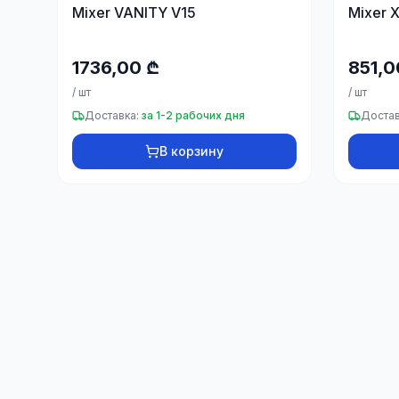
Mixer VANITY V15
Mixer 
1736,00 ₾
851,0
/
шт
/
шт
Доставка:
за 1-2 рабочих дня
Достав
В корзину