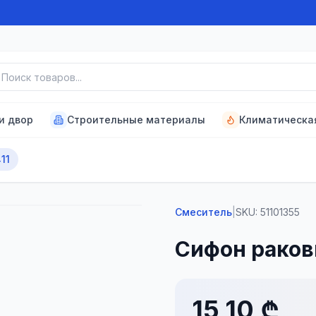
к товаров
и двор
Строительные материалы
Климатическа
11
Смеситель
|
SKU:
51101355
Сифон раков
15,10 ₾