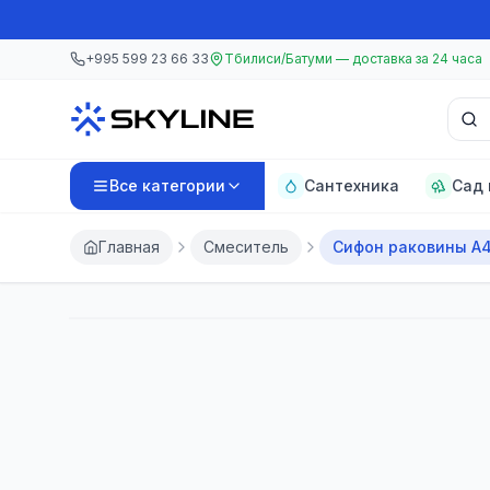
Перейти к основному содержанию
Перейти к основному содержанию
+995 599 23 66 33
Тбилиси/Батуми — доставка за 24 часа
Поис
Все категории
Сантехника
Сад 
Главная
Смеситель
Сифон раковины A4