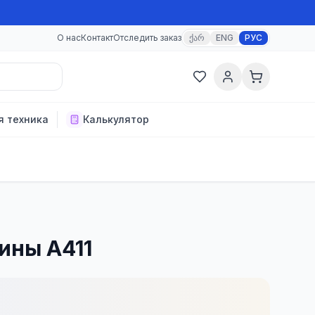
О нас
Контакт
Отследить заказ
ქარ
ENG
РУС
я техника
Калькулятор
ины A411