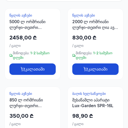
ხელსაწყოები
50 პროდუქტი
ᲬᲧᲚᲘᲡ ᲐᲕᲖᲔᲑᲘ
ᲬᲧᲚᲘᲡ ᲐᲕᲖᲔᲑᲘ
ელექტრო
5000 ლ ორშრიანი
2000 ლ ორშრიანი
მასალები
ლურჯი-თეთრი
ლურჯი-თეთრი ღია ავზი
ცილინდრულ-
30
თავსახურით (ჩანი)
2458,00 ₾
830,00 ₾
ჰორიზონტალური
პროდუქტი
NOVA
სეპტიკური ავზი
/
ცალი
/
ცალი
სამაგრები
მიწოდება:
1-2 სამუშაო
მიწოდება:
1-2 სამუშაო
დღეში
დღეში
20
პროდუქტი
კალათაში
კალათაში
სახლი და
ინტერიერი
10
ᲬᲧᲚᲘᲡ ᲐᲕᲖᲔᲑᲘ
ᲑᲐᲦᲘᲡ ᲮᲔᲚᲡᲐᲬᲧᲝᲔᲑᲘ
პროდუქტი
850 ლ ორშრიანი
შესაწამლი აპარატი
ლურჯი-თეთრი
Lux-Garden SPR-16L
ცილინდრული ღია ავზი
+995
350,00 ₾
98,90 ₾
'საწნახელი' NOVA
599
/
23
ცალი
/
ცალი