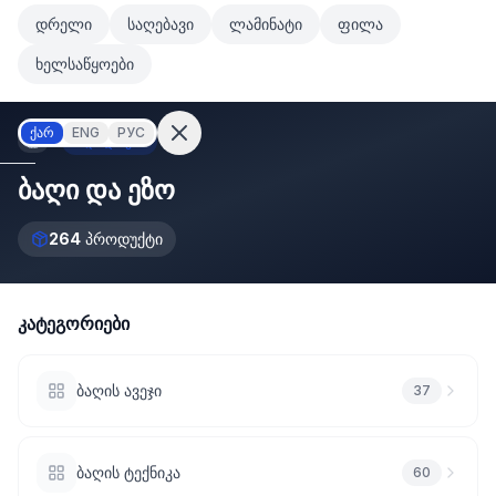
მთავარ კონტენტზე გადასვლა
დრელი
საღებავი
ლამინატი
ფილა
მთავარ კონტენტზე გადასვლა
ხელსაწყოები
ქარ
ENG
РУС
ბაღი და ეზო
ბაღი და ეზო
შესვლა
264
პროდუქტი
არ
გაქვთ
ანგარიში?
რეგისტრაცია
კატეგორიები
კულატორი
ოდუქტები
ბაღის ავეჯი
37
ეულები
კონტაქტი
ბაღის ტექნიკა
60
ᲙᲐᲢᲔᲒᲝᲠᲘᲔᲑᲘ