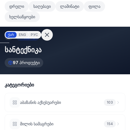
მთავარ კონტენტზე გადასვლა
დრელი
საღებავი
ლამინატი
ფილა
მთავარ კონტენტზე გადასვლა
ხელსაწყოები
ქარ
ENG
РУС
სანტექნიკა
სანტექნიკა
შესვლა
97
პროდუქტი
არ
გაქვთ
ანგარიში?
რეგისტრაცია
კატეგორიები
კულატორი
ოდუქტები
აბაზანის აქსესუარები
103
ეულები
კონტაქტი
მილის სამაგრები
154
ᲙᲐᲢᲔᲒᲝᲠᲘᲔᲑᲘ