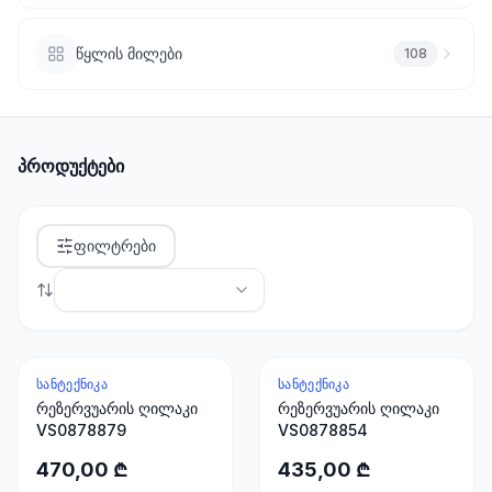
ხელსაწყოები
50 პროდუქტი
წყლის მილები
108
ელექტრო
მასალები
30
პროდუქტი
პროდუქტები
სამაგრები
20
პროდუქტი
ფილტრები
სახლი და
ინტერიერი
10
პროდუქტი
ᲡᲐᲜᲢᲔᲥᲜᲘᲙᲐ
ᲡᲐᲜᲢᲔᲥᲜᲘᲙᲐ
რეზერვუარის ღილაკი
რეზერვუარის ღილაკი
VS0878879
VS0878854
+995
599
470,00 ₾
435,00 ₾
23