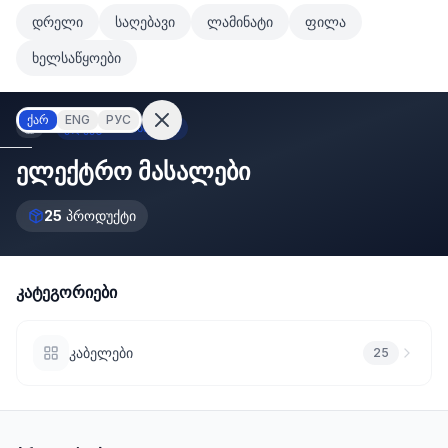
მთავარ კონტენტზე გადასვლა
დრელი
საღებავი
ლამინატი
ფილა
მთავარ კონტენტზე გადასვლა
ხელსაწყოები
ქარ
ENG
РУС
ელექტრო მასალები
ელექტრო მასალები
შესვლა
25
პროდუქტი
არ
გაქვთ
ანგარიში?
რეგისტრაცია
კატეგორიები
კულატორი
ოდუქტები
კაბელები
25
ეულები
კონტაქტი
ᲙᲐᲢᲔᲒᲝᲠᲘᲔᲑᲘ