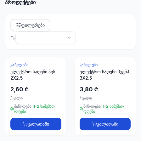
პროდუქტები
სანტექნიკა
1285
ფილტრები
პროდუქტი
ბაღი და
ეზო
701
პროდუქტი
ᲙᲐᲑᲔᲚᲔᲑᲘ
ᲙᲐᲑᲔᲚᲔᲑᲘ
ელექტრო სადენი პვს
ელექტრო სადენი პუგნპ
სამშენებლო
2X2.5
3X2.5
მასალები
489
2,60 ₾
3,80 ₾
პროდუქტი
/
ცალი
/
ცალი
მიწოდება:
1-2 სამუშაო
მიწოდება:
1-2 სამუშაო
კლიმატური
დღეში
დღეში
ტექნიკა
107
კალათაში
კალათაში
პროდუქტი