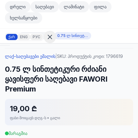
მთავარ კონტენტზე გადასვლა
დრელი
საღებავი
ლამინატი
ფილა
მთავარ კონტენტზე გადასვლა
ხელსაწყოები
ლაქ-საღებავები ემალის
0.75 ლ სინთეტიკური რძიანი ყავისფერი საღებავი FAWORI Premium
ქარ
ENG
РУС
ლაქ-საღებავები ემალის
|
SKU:
პროდუქტის კოდი: 1796619
შესვლა
0.75 ლ სინთეტიკური რძიანი
არ
გაქვთ
ყავისფერი საღებავი FAWORI
ანგარიში?
რეგისტრაცია
Premium
კულატორი
ოდუქტები
19,00 ₾
ეულები
კონტაქტი
ფასი მოიცავს დღგ-ს • ცალი
მარაგშია
ᲙᲐᲢᲔᲒᲝᲠᲘᲔᲑᲘ