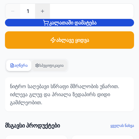
1
სანტექნიკა
1285
კალათაში დამატება
პროდუქტი
ახლავე ყიდვა
ბაღი და
ეზო
701
პროდუქტი
აღწერა
სპეციფიკაცია
სამშენებლო
მასალები
ნიტრო საღებავი სწრაფი მშრალობის უნარით.
489
პროდუქტი
იძლევა გლუვ და პრიალა ზედაპირს დიდი
გამძლეობით.
კლიმატური
ტექნიკა
107
მსგავსი პროდუქტები
ყველას ნახვა
პროდუქტი