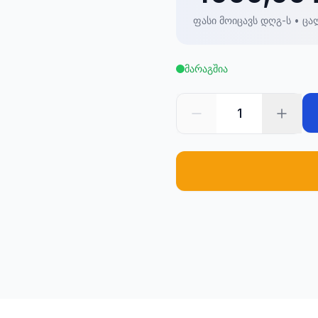
ფასი მოიცავს დღგ-ს • ცა
მარაგშია
1