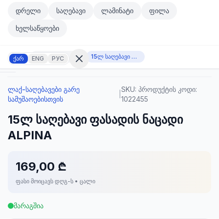
მთავარ კონტენტზე გადასვლა
დრელი
საღებავი
ლამინატი
ფილა
მთავარ კონტენტზე გადასვლა
ხელსაწყოები
ლაქ-საღებავები გარე სამუშაოებისთვის
15ლ საღებავი ფასადის ნაცადი ALPINA
ქარ
ENG
РУС
ლაქ-საღებავები გარე
SKU:
პროდუქტის კოდი:
შესვლა
|
სამუშაოებისთვის
1022455
არ
გაქვთ
15ლ საღებავი ფასადის ნაცადი
ანგარიში?
რეგისტრაცია
ALPINA
კულატორი
ოდუქტები
169,00 ₾
ფასი მოიცავს დღგ-ს • ცალი
ეულები
კონტაქტი
მარაგშია
ᲙᲐᲢᲔᲒᲝᲠᲘᲔᲑᲘ