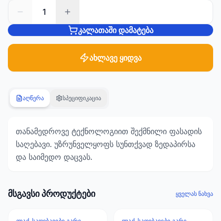
1
სანტექნიკა
კალათაში დამატება
1285
პროდუქტი
ახლავე ყიდვა
ბაღი და
ეზო
701
პროდუქტი
აღწერა
სპეციფიკაცია
სამშენებლო
მასალები
თანამედროვე ტექნოლოგიით შექმნილი ფასადის
489
საღებავი. უზრუნველყოფს სუნთქვად ზედაპირსა
პროდუქტი
და საიმედო დაცვას.
კლიმატური
ტექნიკა
107
მსგავსი პროდუქტები
ყველას ნახვა
პროდუქტი
ᲚᲐᲥ-ᲡᲐᲦᲔᲑᲐᲕᲔᲑᲘ ᲒᲐᲠᲔ
ᲚᲐᲥ-ᲡᲐᲦᲔᲑᲐᲕᲔᲑᲘ ᲒᲐᲠᲔ