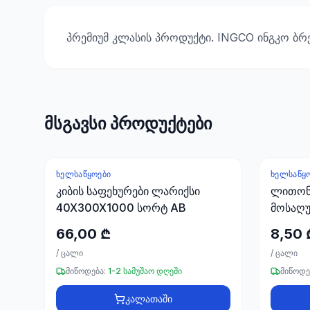
პრემიუმ კლასის პროდუქტი. INGCO ინგკო ბრ
მსგავსი პროდუქტები
ᲮᲔᲚᲡᲐᲬᲧᲝᲔᲑᲘ
ᲮᲔᲚᲡᲐᲬᲧ
კიბის საფეხურები ლარიქსი
ლითონი
40X300X1000 სორტ AB
მოსაღ
66,00 ₾
8,50 
/
ცალი
/
ცალი
მიწოდება:
1-2 სამუშაო დღეში
მიწოდე
კალათაში