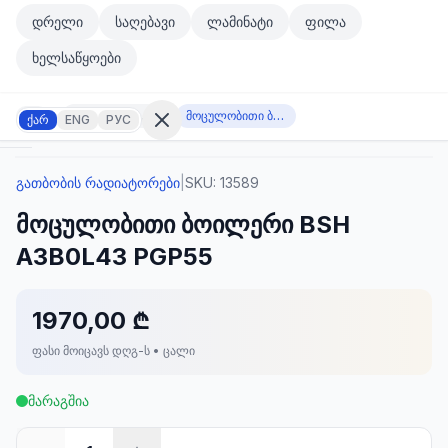
მთავარ კონტენტზე გადასვლა
დრელი
საღებავი
ლამინატი
ფილა
მთავარ კონტენტზე გადასვლა
ხელსაწყოები
გათბობის რადიატორები
მოცულობითი ბოილერი BSH A3B0L43 PGP55
ქარ
ENG
РУС
გათბობის რადიატორები
|
SKU:
13589
შესვლა
მოცულობითი ბოილერი BSH
არ
გაქვთ
A3B0L43 PGP55
ანგარიში?
რეგისტრაცია
1970,00 ₾
კულატორი
ოდუქტები
ფასი მოიცავს დღგ-ს • ცალი
ეულები
კონტაქტი
მარაგშია
ᲙᲐᲢᲔᲒᲝᲠᲘᲔᲑᲘ