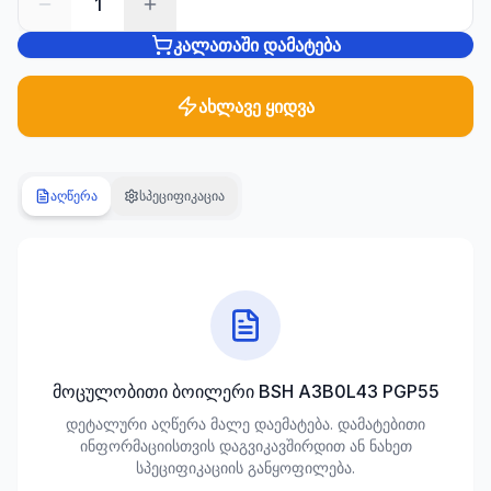
1
კალათაში დამატება
სანტექნიკა
1285
პროდუქტი
ახლავე ყიდვა
ბაღი და
ეზო
701
აღწერა
სპეციფიკაცია
პროდუქტი
სამშენებლო
მასალები
489
პროდუქტი
კლიმატური
მოცულობითი ბოილერი BSH A3B0L43 PGP55
ტექნიკა
დეტალური აღწერა მალე დაემატება. დამატებითი
107
ინფორმაციისთვის დაგვიკავშირდით ან ნახეთ
პროდუქტი
სპეციფიკაციის განყოფილება.