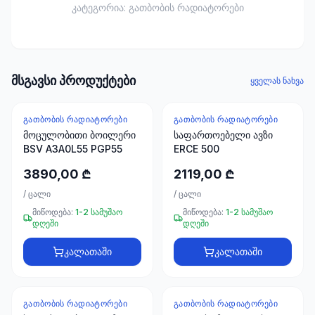
ხელსაწყოები
კატეგორია:
გათბობის რადიატორები
50 პროდუქტი
ელექტრო
მასალები
მსგავსი პროდუქტები
30
ყველას ნახვა
პროდუქტი
ᲒᲐᲗᲑᲝᲑᲘᲡ ᲠᲐᲓᲘᲐᲢᲝᲠᲔᲑᲘ
ᲒᲐᲗᲑᲝᲑᲘᲡ ᲠᲐᲓᲘᲐᲢᲝᲠᲔᲑᲘ
სამაგრები
მოცულობითი ბოილერი
საფართოებელი ავზი
20
BSV A3A0L55 PGP55
ERCE 500
პროდუქტი
3890,00 ₾
2119,00 ₾
სახლი და
/
ცალი
/
ცალი
ინტერიერი
მიწოდება:
1-2 სამუშაო
მიწოდება:
1-2 სამუშაო
10
დღეში
დღეში
პროდუქტი
კალათაში
კალათაში
+995
599
ᲒᲐᲗᲑᲝᲑᲘᲡ ᲠᲐᲓᲘᲐᲢᲝᲠᲔᲑᲘ
ᲒᲐᲗᲑᲝᲑᲘᲡ ᲠᲐᲓᲘᲐᲢᲝᲠᲔᲑᲘ
23