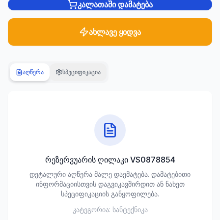
კალათაში დამატება
სანტექნიკა
1285
ახლავე ყიდვა
პროდუქტი
ბაღი და
აღწერა
სპეციფიკაცია
ეზო
701
პროდუქტი
სამშენებლო
მასალები
489
პროდუქტი
რეზერვუარის ღილაკი VS0878854
კლიმატური
დეტალური აღწერა მალე დაემატება. დამატებითი
ტექნიკა
ინფორმაციისთვის დაგვიკავშირდით ან ნახეთ
107
სპეციფიკაციის განყოფილება.
პროდუქტი
კატეგორია:
სანტექნიკა