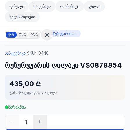
მთავარ კონტენტზე გადასვლა
დრელი
საღებავი
ლამინატი
ფილა
მთავარ კონტენტზე გადასვლა
ხელსაწყოები
სანტექნიკა
რეზერვუარის ღილაკი VS0878854
ქარ
ENG
РУС
სანტექნიკა
|
SKU:
13448
შესვლა
რეზერვუარის ღილაკი VS0878854
არ
გაქვთ
ანგარიში?
რეგისტრაცია
435,00 ₾
ფასი მოიცავს დღგ-ს • ცალი
კულატორი
ოდუქტები
მარაგშია
ეულები
კონტაქტი
1
ᲙᲐᲢᲔᲒᲝᲠᲘᲔᲑᲘ