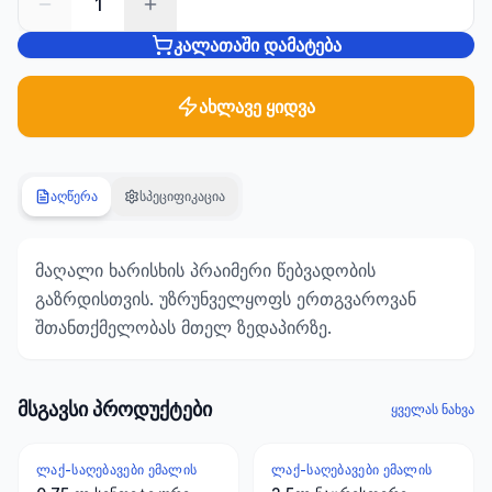
1
კალათაში დამატება
სანტექნიკა
1285
პროდუქტი
ახლავე ყიდვა
ბაღი და
ეზო
701
აღწერა
სპეციფიკაცია
პროდუქტი
სამშენებლო
მაღალი ხარისხის პრაიმერი წებვადობის
მასალები
გაზრდისთვის. უზრუნველყოფს ერთგვაროვან
489
შთანთქმელობას მთელ ზედაპირზე.
პროდუქტი
კლიმატური
ტექნიკა
მსგავსი პროდუქტები
ყველას ნახვა
107
პროდუქტი
ᲚᲐᲥ-ᲡᲐᲦᲔᲑᲐᲕᲔᲑᲘ ᲔᲛᲐᲚᲘᲡ
ᲚᲐᲥ-ᲡᲐᲦᲔᲑᲐᲕᲔᲑᲘ ᲔᲛᲐᲚᲘᲡ