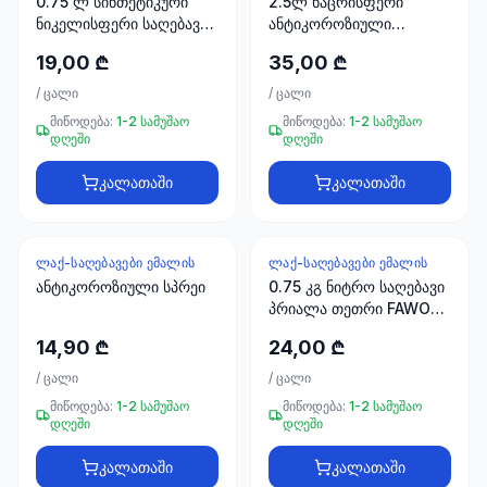
0.75 ლ სინთეტიკური
2.5ლ ნაცრისფერი
ხელსაწყოები
ნიკელისფერი საღებავი
ანტიკოროზიული
50 პროდუქტი
FAWORI Premium
საღებავი FAWORI
19,00 ₾
35,00 ₾
ANTIRUST GRAY 2.5LT
ელექტრო
/
ცალი
/
ცალი
მასალები
მიწოდება:
1-2 სამუშაო
მიწოდება:
1-2 სამუშაო
30
დღეში
დღეში
პროდუქტი
კალათაში
კალათაში
სამაგრები
20
პროდუქტი
ᲚᲐᲥ-ᲡᲐᲦᲔᲑᲐᲕᲔᲑᲘ ᲔᲛᲐᲚᲘᲡ
ᲚᲐᲥ-ᲡᲐᲦᲔᲑᲐᲕᲔᲑᲘ ᲔᲛᲐᲚᲘᲡ
ანტიკოროზიული სპრეი
0.75 კგ ნიტრო საღებავი
სახლი და
პრიალა თეთრი FAWORI
ინტერიერი
İDEAL PAR.END.BOYA
10
14,90 ₾
24,00 ₾
PAR.BEYAZ 0.75 KG
პროდუქტი
/
ცალი
/
ცალი
მიწოდება:
1-2 სამუშაო
მიწოდება:
1-2 სამუშაო
დღეში
დღეში
+995
599
კალათაში
კალათაში
23