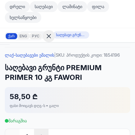
მთავარ კონტენტზე გადასვლა
დრელი
საღებავი
ლამინატი
ფილა
მთავარ კონტენტზე გადასვლა
ხელსაწყოები
ლაქ-საღებავები ემალის
საღებავი გრუნტი PREMIUM PRIMER 10 კგ FAWORI
ქარ
ENG
РУС
ლაქ-საღებავები ემალის
|
SKU:
პროდუქტის კოდი: 1854196
შესვლა
საღებავი გრუნტი PREMIUM
არ
გაქვთ
PRIMER 10 კგ FAWORI
ანგარიში?
რეგისტრაცია
58,50 ₾
კულატორი
ოდუქტები
ფასი მოიცავს დღგ-ს • ცალი
ეულები
კონტაქტი
მარაგშია
ᲙᲐᲢᲔᲒᲝᲠᲘᲔᲑᲘ