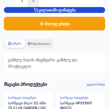
1
კალათაში დამატება
სანტექნიკა
1285
პროდუქტი
ახლავე ყიდვა
ბაღი და
ეზო
701
აღწერა
სპეციფიკაცია
პროდუქტი
სამშენებლო
გამძლე ბაღის ინვენტარი. გამძლე და
მასალები
პრაქტიკული
489
პროდუქტი
მსგავსი პროდუქტები
კლიმატური
ყველას ნახვა
ტექნიკა
107
ᲡᲐᲠᲬᲧᲐᲕᲘ ᲡᲘᲡᲢᲔᲛᲔᲑᲘ
ᲡᲐᲠᲬᲧᲐᲕᲘ ᲡᲘᲡᲢᲔᲛᲔᲑᲘ
პროდუქტი
სარწყავი მილი 1/2 ინჩი
სარწყავი HPS13601
25 მ LUX GARDEN LGH-
INGCO