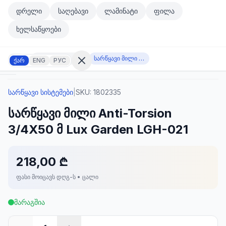
მთავარ კონტენტზე გადასვლა
დრელი
საღებავი
ლამინატი
ფილა
მთავარ კონტენტზე გადასვლა
ხელსაწყოები
სარწყავი სისტემები
სარწყავი მილი Anti-Torsion 3/4X50 მ Lux Garden LGH-021
ქარ
ENG
РУС
სარწყავი სისტემები
|
SKU:
1802335
შესვლა
სარწყავი მილი Anti-Torsion
არ
გაქვთ
3/4X50 მ Lux Garden LGH-021
ანგარიში?
რეგისტრაცია
218,00 ₾
კულატორი
ოდუქტები
ფასი მოიცავს დღგ-ს • ცალი
ეულები
კონტაქტი
მარაგშია
ᲙᲐᲢᲔᲒᲝᲠᲘᲔᲑᲘ