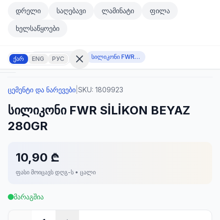
მთავარ კონტენტზე გადასვლა
დრელი
საღებავი
ლამინატი
ფილა
მთავარ კონტენტზე გადასვლა
ხელსაწყოები
ცემენტი და ნარევები
სილიკონი FWR SİLİKON BEYAZ 280GR
ქარ
ENG
РУС
ცემენტი და ნარევები
|
SKU:
1809923
შესვლა
სილიკონი FWR SİLİKON BEYAZ
არ
გაქვთ
280GR
ანგარიში?
რეგისტრაცია
10,90 ₾
კულატორი
ოდუქტები
ფასი მოიცავს დღგ-ს • ცალი
ეულები
კონტაქტი
მარაგშია
ᲙᲐᲢᲔᲒᲝᲠᲘᲔᲑᲘ