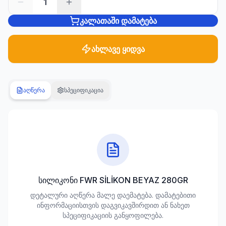
1
კალათაში დამატება
სანტექნიკა
1285
პროდუქტი
ახლავე ყიდვა
ბაღი და
ეზო
701
აღწერა
სპეციფიკაცია
პროდუქტი
სამშენებლო
მასალები
489
პროდუქტი
კლიმატური
სილიკონი FWR SİLİKON BEYAZ 280GR
ტექნიკა
დეტალური აღწერა მალე დაემატება. დამატებითი
107
ინფორმაციისთვის დაგვიკავშირდით ან ნახეთ
პროდუქტი
სპეციფიკაციის განყოფილება.