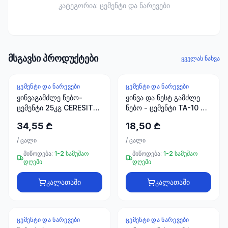
ხელსაწყოები
კატეგორია:
ცემენტი და ნარევები
50 პროდუქტი
ელექტრო
მასალები
მსგავსი პროდუქტები
30
ყველას ნახვა
პროდუქტი
ᲪᲔᲛᲔᲜᲢᲘ ᲓᲐ ᲜᲐᲠᲔᲕᲔᲑᲘ
ᲪᲔᲛᲔᲜᲢᲘ ᲓᲐ ᲜᲐᲠᲔᲕᲔᲑᲘ
სამაგრები
ყინვაგამძლე წებო-
ყინვა და ნესტ გამძლე
20
ცემენტი 25კგ CERESIT
წებო - ცემენტი TA-10 25
პროდუქტი
CM14
კგ BETEK FAYFIKS
34,55 ₾
18,50 ₾
სახლი და
/
ცალი
/
ცალი
ინტერიერი
მიწოდება:
1-2 სამუშაო
მიწოდება:
1-2 სამუშაო
10
დღეში
დღეში
პროდუქტი
კალათაში
კალათაში
+995
599
ᲪᲔᲛᲔᲜᲢᲘ ᲓᲐ ᲜᲐᲠᲔᲕᲔᲑᲘ
ᲪᲔᲛᲔᲜᲢᲘ ᲓᲐ ᲜᲐᲠᲔᲕᲔᲑᲘ
-
53
%
23