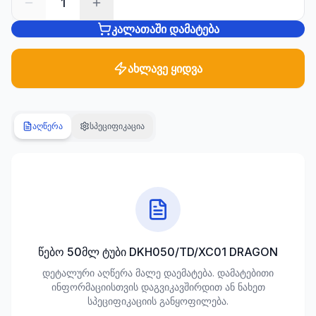
1
კალათაში დამატება
სანტექნიკა
1285
პროდუქტი
ახლავე ყიდვა
ბაღი და
ეზო
701
აღწერა
სპეციფიკაცია
პროდუქტი
სამშენებლო
მასალები
489
პროდუქტი
კლიმატური
წებო 50მლ ტუბი DKH050/TD/XC01 DRAGON
ტექნიკა
დეტალური აღწერა მალე დაემატება. დამატებითი
107
ინფორმაციისთვის დაგვიკავშირდით ან ნახეთ
პროდუქტი
სპეციფიკაციის განყოფილება.