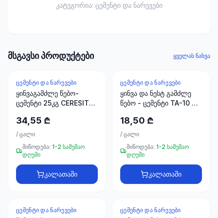
ხელსაწყოები
კატეგორია:
ცემენტი და ნარევები
50 პროდუქტი
ელექტრო
მასალები
მსგავსი პროდუქტები
30
ყველას ნახვა
პროდუქტი
ᲪᲔᲛᲔᲜᲢᲘ ᲓᲐ ᲜᲐᲠᲔᲕᲔᲑᲘ
ᲪᲔᲛᲔᲜᲢᲘ ᲓᲐ ᲜᲐᲠᲔᲕᲔᲑᲘ
სამაგრები
ყინვაგამძლე წებო-
ყინვა და ნესტ გამძლე
20
ცემენტი 25კგ CERESIT
წებო - ცემენტი TA-10 25
პროდუქტი
CM14
კგ BETEK FAYFIKS
34,55 ₾
18,50 ₾
სახლი და
/
ცალი
/
ცალი
ინტერიერი
მიწოდება:
1-2 სამუშაო
მიწოდება:
1-2 სამუშაო
10
დღეში
დღეში
პროდუქტი
კალათაში
კალათაში
+995
599
ᲪᲔᲛᲔᲜᲢᲘ ᲓᲐ ᲜᲐᲠᲔᲕᲔᲑᲘ
ᲪᲔᲛᲔᲜᲢᲘ ᲓᲐ ᲜᲐᲠᲔᲕᲔᲑᲘ
-
53
%
23