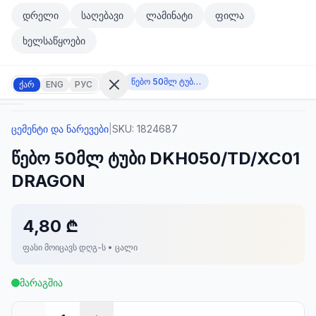
მთავარ კონტენტზე გადასვლა
დრელი
საღებავი
ლამინატი
ფილა
მთავარ კონტენტზე გადასვლა
ხელსაწყოები
ცემენტი და ნარევები
წებო 50მლ ტუბი DKH050/TD/XC01 DRAGON
ქარ
ENG
РУС
ცემენტი და ნარევები
|
SKU:
1824687
შესვლა
წებო 50მლ ტუბი DKH050/TD/XC01
არ
გაქვთ
DRAGON
ანგარიში?
რეგისტრაცია
4,80 ₾
კულატორი
ოდუქტები
ფასი მოიცავს დღგ-ს • ცალი
ეულები
კონტაქტი
მარაგშია
ᲙᲐᲢᲔᲒᲝᲠᲘᲔᲑᲘ