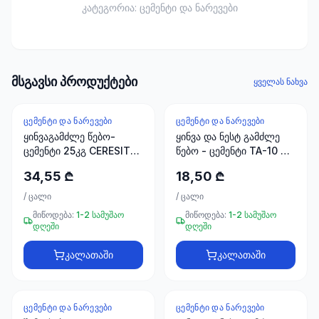
ხელსაწყოები
კატეგორია:
ცემენტი და ნარევები
50 პროდუქტი
ელექტრო
მასალები
მსგავსი პროდუქტები
30
ყველას ნახვა
პროდუქტი
ᲪᲔᲛᲔᲜᲢᲘ ᲓᲐ ᲜᲐᲠᲔᲕᲔᲑᲘ
ᲪᲔᲛᲔᲜᲢᲘ ᲓᲐ ᲜᲐᲠᲔᲕᲔᲑᲘ
სამაგრები
ყინვაგამძლე წებო-
ყინვა და ნესტ გამძლე
20
ცემენტი 25კგ CERESIT
წებო - ცემენტი TA-10 25
პროდუქტი
CM14
კგ BETEK FAYFIKS
34,55 ₾
18,50 ₾
სახლი და
/
ცალი
/
ცალი
ინტერიერი
მიწოდება:
1-2 სამუშაო
მიწოდება:
1-2 სამუშაო
10
დღეში
დღეში
პროდუქტი
კალათაში
კალათაში
+995
599
ᲪᲔᲛᲔᲜᲢᲘ ᲓᲐ ᲜᲐᲠᲔᲕᲔᲑᲘ
ᲪᲔᲛᲔᲜᲢᲘ ᲓᲐ ᲜᲐᲠᲔᲕᲔᲑᲘ
-
53
%
23