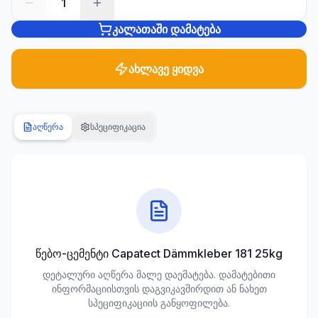
1
კალათაში დამატება
სანტექნიკა
1285
პროდუქტი
ახლავე ყიდვა
ბაღი და
ეზო
701
აღწერა
სპეციფიკაცია
პროდუქტი
სამშენებლო
მასალები
489
პროდუქტი
კლიმატური
წებო-ცემენტი Capatect Dämmkleber 181 25kg
ტექნიკა
დეტალური აღწერა მალე დაემატება. დამატებითი
107
ინფორმაციისთვის დაგვიკავშირდით ან ნახეთ
პროდუქტი
სპეციფიკაციის განყოფილება.