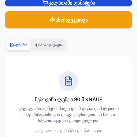
კალათაში დამატება
სანტექნიკა
1285
ახლავე ყიდვა
პროდუქტი
ბაღი და
აღწერა
სპეციფიკაცია
ეზო
701
პროდუქტი
სამშენებლო
მასალები
489
პროდუქტი
წებოვანი ლენტი 90 მ KNAUF
კლიმატური
დეტალური აღწერა მალე დაემატება. დამატებითი
ტექნიკა
ინფორმაციისთვის დაგვიკავშირდით ან ნახეთ
107
სპეციფიკაციის განყოფილება.
პროდუქტი
კატეგორია:
ცემენტი და ნარევები