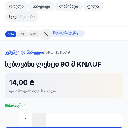
მთავარ კონტენტზე გადასვლა
დრელი
საღებავი
ლამინატი
ფილა
მთავარ კონტენტზე გადასვლა
ხელსაწყოები
ცემენტი და ნარევები
წებოვანი ლენტი 90 მ KNAUF
ქარ
ENG
РУС
ცემენტი და ნარევები
|
SKU:
1011679
შესვლა
წებოვანი ლენტი 90 მ KNAUF
არ
გაქვთ
ანგარიში?
რეგისტრაცია
14,00 ₾
ფასი მოიცავს დღგ-ს • ცალი
კულატორი
ოდუქტები
მარაგშია
ეულები
კონტაქტი
1
ᲙᲐᲢᲔᲒᲝᲠᲘᲔᲑᲘ