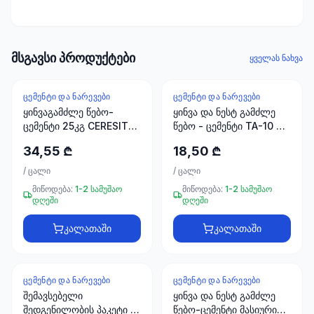
ხელსაწყოები
50 პროდუქტი
ელექტრო
მსგავსი პროდუქტები
ყველას ნახვა
მასალები
30
პროდუქტი
ᲪᲔᲛᲔᲜᲢᲘ ᲓᲐ ᲜᲐᲠᲔᲕᲔᲑᲘ
ᲪᲔᲛᲔᲜᲢᲘ ᲓᲐ ᲜᲐᲠᲔᲕᲔᲑᲘ
ყინვაგამძლე წებო-
ყინვა და ნესტ გამძლე
ცემენტი 25კგ CERESIT
წებო - ცემენტი TA-10 25
სამაგრები
CM14
კგ BETEK FAYFIKS
20
34,55 ₾
18,50 ₾
პროდუქტი
/
ცალი
/
ცალი
სახლი და
მიწოდება:
1-2 სამუშაო
მიწოდება:
1-2 სამუშაო
დღეში
დღეში
ინტერიერი
10
კალათაში
კალათაში
პროდუქტი
+995
ᲪᲔᲛᲔᲜᲢᲘ ᲓᲐ ᲜᲐᲠᲔᲕᲔᲑᲘ
ᲪᲔᲛᲔᲜᲢᲘ ᲓᲐ ᲜᲐᲠᲔᲕᲔᲑᲘ
-
53
%
599
შემავსებელი
ყინვა და ნესტ გამძლე
23
შედგენილობის პაკეტი 1
წებო-ცემენტი მასიური