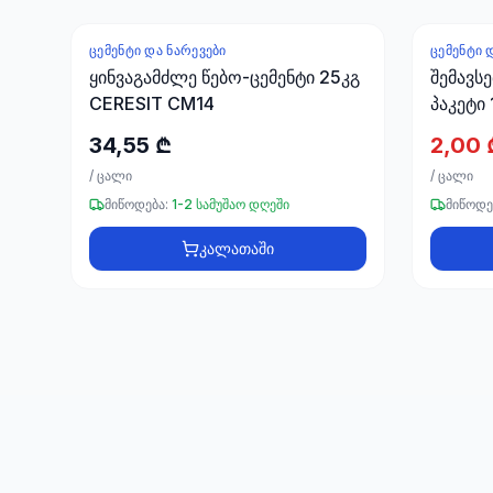
ᲪᲔᲛᲔᲜᲢᲘ ᲓᲐ ᲜᲐᲠᲔᲕᲔᲑᲘ
ᲪᲔᲛᲔᲜᲢᲘ 
-
53
%
ყინვაგამძლე წებო-ცემენტი 25კგ
შემავს
CERESIT CM14
პაკეტი
34,55 ₾
2,00 
/
ცალი
/
ცალი
მიწოდება:
1-2 სამუშაო დღეში
მიწოდე
კალათაში