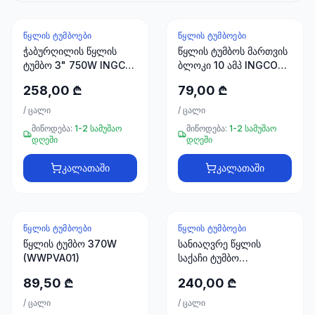
სანტექნიკა
ᲬᲧᲚᲘᲡ ᲢᲣᲛᲑᲝᲔᲑᲘ
ᲬᲧᲚᲘᲡ ᲢᲣᲛᲑᲝᲔᲑᲘ
1285
ჭაბურღილის წყლის
წყლის ტუმბოს მართვის
პროდუქტი
ტუმბო 3" 750W INGCO
ბლოკი 10 ამპ INGCO
(SWP7501)
WAPS001
258,00 ₾
79,00 ₾
ბაღი და
ეზო
/
ცალი
/
ცალი
701
მიწოდება:
1-2 სამუშაო
მიწოდება:
1-2 სამუშაო
პროდუქტი
დღეში
დღეში
სამშენებლო
კალათაში
კალათაში
მასალები
489
პროდუქტი
ᲬᲧᲚᲘᲡ ᲢᲣᲛᲑᲝᲔᲑᲘ
ᲬᲧᲚᲘᲡ ᲢᲣᲛᲑᲝᲔᲑᲘ
კლიმატური
წყლის ტუმბო 370W
სანიაღვრე წყლის
ტექნიკა
(WWPVA01)
საქაჩი ტუმბო
(წყალქვეშა)1000W
107
89,50 ₾
240,00 ₾
(SPD10001) INGCO
პროდუქტი
/
ცალი
/
ცალი