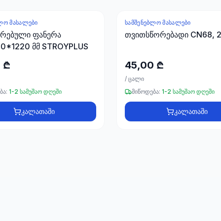
ᲚᲝ ᲛᲐᲡᲐᲚᲔᲑᲘ
ᲡᲐᲛᲨᲔᲜᲔᲑᲚᲝ ᲛᲐᲡᲐᲚᲔᲑᲘ
ირებული ფანერა
თვითსწორებადი CN68, 
0*1220 მმ STROYPLUS
 ₾
45,00 ₾
/
ცალი
ბა:
1-2 სამუშაო დღეში
მიწოდება:
1-2 სამუშაო დღეში
კალათაში
კალათაში