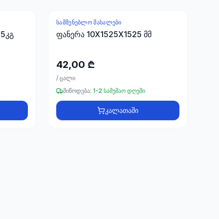
ᲡᲐᲛᲨᲔᲜᲔᲑᲚᲝ ᲛᲐᲡᲐᲚᲔᲑᲘ
25კგ
ფანერა 10X1525X1525 მმ
42,00 ₾
/
ცალი
მიწოდება:
1-2 სამუშაო დღეში
კალათაში