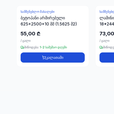
ᲡᲐᲛᲨᲔᲜᲔᲑᲚᲝ ᲛᲐᲡᲐᲚᲔᲑᲘ
ᲡᲐᲛᲨᲔᲜᲔᲑ
ბეტოპანი არმირებული
ლამინ
625x2500x10 მმ (1.5625 მ2)
18*244
55,00 ₾
73,00
/
ცალი
/
ცალი
მიწოდება:
1-2 სამუშაო დღეში
მიწოდე
კალათაში