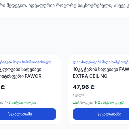
რი შედეგით. იდეალურია როგორც საცხოვრებელი, ასევე კ
ᲑᲐᲕᲔᲑᲘ ᲨᲘᲓᲐ ᲡᲐᲛᲣᲨᲐᲝᲔᲑᲘᲡᲗᲕᲘᲡ
ᲚᲐᲥ-ᲡᲐᲦᲔᲑᲐᲕᲔᲑᲘ ᲨᲘᲓᲐ ᲡᲐᲛᲣᲨᲐᲝᲔ
წყლოვანი საღებავი
10კგ ჭერის საღებავი FA
ლიტისფერი FAWORI
EXTRA CEILING
 ₾
47,96 ₾
/
ცალი
ბა:
1-2 სამუშაო დღეში
მიწოდება:
1-2 სამუშაო დღეში
კალათაში
კალათაში