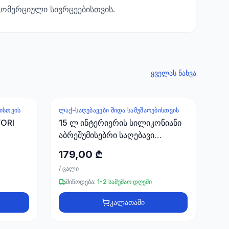
ომერციული სივრცეებისთვის.
ყველას ნახვა
ᲑᲘᲡᲗᲕᲘᲡ
ᲚᲐᲥ-ᲡᲐᲦᲔᲑᲐᲕᲔᲑᲘ ᲨᲘᲓᲐ ᲡᲐᲛᲣᲨᲐᲝᲔᲑᲘᲡᲗᲕᲘᲡ
WORI
15 ლ ინტერიერის სილიკონიანი
აბრეშუმისებრი საღებავი
FAWORI
179,00 ₾
/
ცალი
მიწოდება:
1-2 სამუშაო დღეში
კალათაში