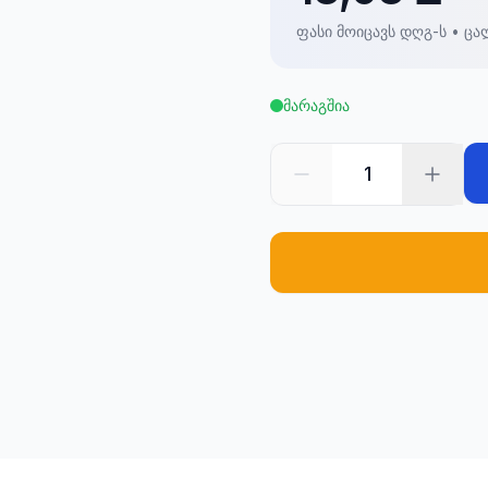
ფასი მოიცავს დღგ-ს • ცა
მარაგშია
1