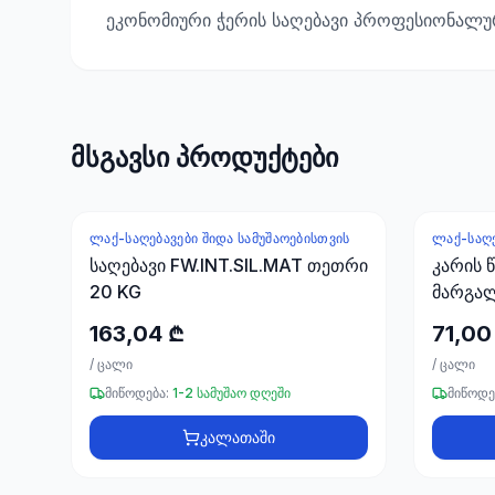
ეკონომიური ჭერის საღებავი პროფესიონალუ
მსგავსი პროდუქტები
ᲚᲐᲥ-ᲡᲐᲦᲔᲑᲐᲕᲔᲑᲘ ᲨᲘᲓᲐ ᲡᲐᲛᲣᲨᲐᲝᲔᲑᲘᲡᲗᲕᲘᲡ
ᲚᲐᲥ-ᲡᲐᲦᲔ
საღებავი FW.INT.SIL.MAT თეთრი
კარის 
20 KG
მარგა
163,04 ₾
71,00
/
ცალი
/
ცალი
მიწოდება:
1-2 სამუშაო დღეში
მიწოდე
კალათაში