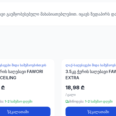
ი გაუმჯობესებული მახასიათებლებით. იცავს ზედაპირს და
ᲑᲐᲕᲔᲑᲘ ᲨᲘᲓᲐ ᲡᲐᲛᲣᲨᲐᲝᲔᲑᲘᲡᲗᲕᲘᲡ
ᲚᲐᲥ-ᲡᲐᲦᲔᲑᲐᲕᲔᲑᲘ ᲨᲘᲓᲐ ᲡᲐᲛᲣᲨᲐᲝᲔ
ერის საღებავი FAWORI
3.5კგ ჭერის საღებავი F
CEILING
EXTRA
 ₾
18,98 ₾
/
ცალი
ბა:
1-2 სამუშაო დღეში
მიწოდება:
1-2 სამუშაო დღეში
კალათაში
კალათაში