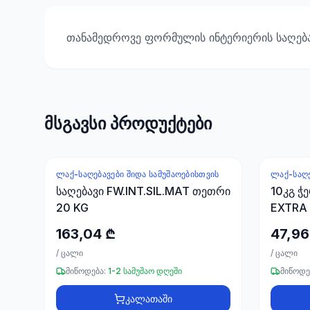
თანამედროვე ფორმულის ინტერიერის საღებავ
მსგავსი პროდუქტები
ᲚᲐᲥ-ᲡᲐᲦᲔᲑᲐᲕᲔᲑᲘ ᲨᲘᲓᲐ ᲡᲐᲛᲣᲨᲐᲝᲔᲑᲘᲡᲗᲕᲘᲡ
ᲚᲐᲥ-ᲡᲐᲦᲔ
საღებავი FW.INT.SIL.MAT თეთრი
10კგ ჭ
20 KG
EXTRA 
163,04 ₾
47,96
/
ცალი
/
ცალი
მიწოდება:
1-2 სამუშაო დღეში
მიწოდე
კალათაში