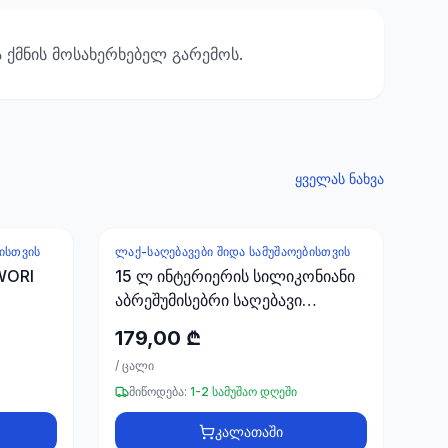
 ქმნის მოსახერხებელ გარემოს.
ყველას ნახვა
ᲑᲘᲡᲗᲕᲘᲡ
ᲚᲐᲥ-ᲡᲐᲦᲔᲑᲐᲕᲔᲑᲘ ᲨᲘᲓᲐ ᲡᲐᲛᲣᲨᲐᲝᲔᲑᲘᲡᲗᲕᲘᲡ
AWORI
15 ლ ინტერიერის სილიკონიანი
აბრეშუმისებრი საღებავი
FAWORI
179,00 ₾
/
ცალი
მიწოდება:
1-2 სამუშაო დღეში
კალათაში