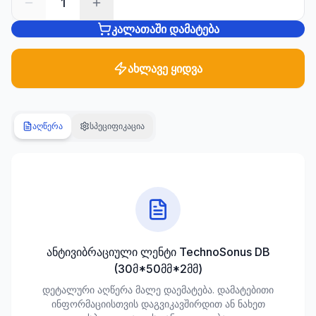
1
კალათაში დამატება
სანტექნიკა
1285
პროდუქტი
ახლავე ყიდვა
ბაღი და
ეზო
701
აღწერა
სპეციფიკაცია
პროდუქტი
სამშენებლო
მასალები
489
პროდუქტი
კლიმატური
ანტივიბრაციული ლენტი TechnoSonus DB
ტექნიკა
(30მ*50მმ*2მმ)
107
პროდუქტი
დეტალური აღწერა მალე დაემატება. დამატებითი
ინფორმაციისთვის დაგვიკავშირდით ან ნახეთ