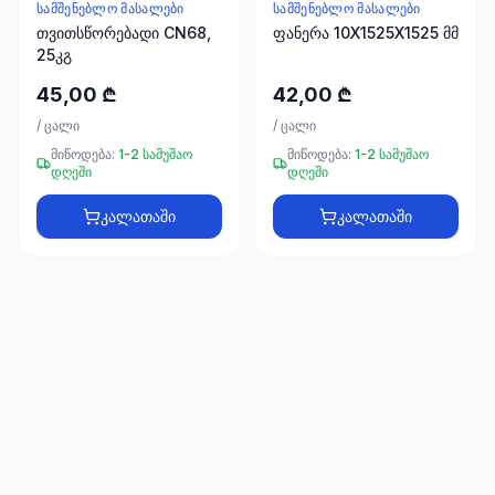
66
ᲡᲐᲛᲨᲔᲜᲔᲑᲚᲝ ᲛᲐᲡᲐᲚᲔᲑᲘ
ᲡᲐᲛᲨᲔᲜᲔᲑᲚᲝ ᲛᲐᲡᲐᲚᲔᲑᲘ
33
თვითსწორებადი CN68,
ფანერა 10X1525X1525 მმ
25კგ
45,00 ₾
42,00 ₾
/
ცალი
/
ცალი
მიწოდება:
1-2 სამუშაო
მიწოდება:
1-2 სამუშაო
დღეში
დღეში
კალათაში
კალათაში