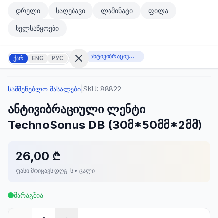
მთავარ კონტენტზე გადასვლა
დრელი
საღებავი
ლამინატი
ფილა
მთავარ კონტენტზე გადასვლა
ხელსაწყოები
სამშენებლო მასალები
ანტივიბრაციული ლენტი TechnoSonus DB (30მ*50მმ*2მმ)
ქარ
ENG
РУС
სამშენებლო მასალები
|
SKU:
88822
შესვლა
ანტივიბრაციული ლენტი
არ
გაქვთ
TechnoSonus DB (30მ*50მმ*2მმ)
ანგარიში?
რეგისტრაცია
26,00 ₾
კულატორი
ოდუქტები
ფასი მოიცავს დღგ-ს • ცალი
ეულები
კონტაქტი
მარაგშია
ᲙᲐᲢᲔᲒᲝᲠᲘᲔᲑᲘ