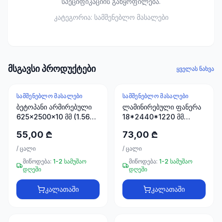
სპეციფიკაციის განყოფილება.
ხელსაწყოები
50 პროდუქტი
კატეგორია:
სამშენებლო მასალები
ელექტრო
მასალები
30
პროდუქტი
მსგავსი პროდუქტები
ყველას ნახვა
სამაგრები
ᲡᲐᲛᲨᲔᲜᲔᲑᲚᲝ ᲛᲐᲡᲐᲚᲔᲑᲘ
ᲡᲐᲛᲨᲔᲜᲔᲑᲚᲝ ᲛᲐᲡᲐᲚᲔᲑᲘ
20
ბეტოპანი არმირებული
ლამინირებული ფანერა
პროდუქტი
625x2500x10 მმ (1.5625
18*2440*1220 მმ
მ2)
STROYPLUS
55,00 ₾
სახლი და
73,00 ₾
ინტერიერი
/
ცალი
/
ცალი
10
მიწოდება:
1-2 სამუშაო
მიწოდება:
1-2 სამუშაო
პროდუქტი
დღეში
დღეში
კალათაში
კალათაში
+995
599
23