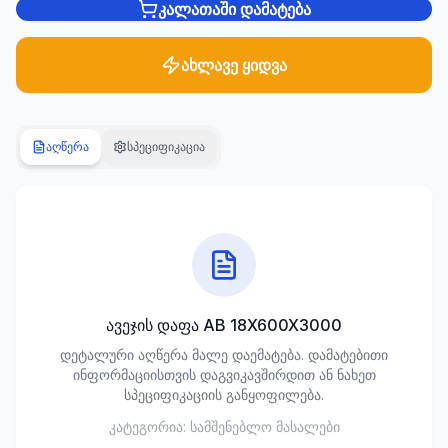
კალათაში დამატება
სანტექნიკა
1285
ახლავე ყიდვა
პროდუქტი
ბაღი და
აღწერა
სპეციფიკაცია
ეზო
701
პროდუქტი
სამშენებლო
მასალები
489
პროდუქტი
ავეჯის დაფა АВ 18X600X3000
კლიმატური
დეტალური აღწერა მალე დაემატება. დამატებითი
ტექნიკა
ინფორმაციისთვის დაგვიკავშირდით ან ნახეთ
107
სპეციფიკაციის განყოფილება.
პროდუქტი
კატეგორია:
სამშენებლო მასალები