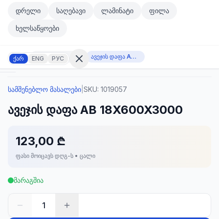
მთავარ კონტენტზე გადასვლა
დრელი
საღებავი
ლამინატი
ფილა
მთავარ კონტენტზე გადასვლა
ხელსაწყოები
სამშენებლო მასალები
ავეჯის დაფა АВ 18X600X3000
ქარ
ENG
РУС
სამშენებლო მასალები
|
SKU:
1019057
შესვლა
ავეჯის დაფა АВ 18X600X3000
არ
გაქვთ
ანგარიში?
რეგისტრაცია
123,00 ₾
ფასი მოიცავს დღგ-ს • ცალი
კულატორი
ოდუქტები
მარაგშია
ეულები
კონტაქტი
1
ᲙᲐᲢᲔᲒᲝᲠᲘᲔᲑᲘ