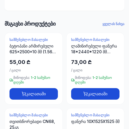
ხელსაწყოები
50 პროდუქტი
ელექტრო
მსგავსი პროდუქტები
ყველას ნახვა
მასალები
30
პროდუქტი
ᲡᲐᲛᲨᲔᲜᲔᲑᲚᲝ ᲛᲐᲡᲐᲚᲔᲑᲘ
ᲡᲐᲛᲨᲔᲜᲔᲑᲚᲝ ᲛᲐᲡᲐᲚᲔᲑᲘ
ბეტოპანი არმირებული
ლამინირებული ფანერა
625x2500x10 მმ (1.5625
18*2440*1220 მმ
სამაგრები
მ2)
STROYPLUS
20
55,00 ₾
73,00 ₾
პროდუქტი
/
ცალი
/
ცალი
სახლი და
მიწოდება:
1-2 სამუშაო
მიწოდება:
1-2 სამუშაო
დღეში
დღეში
ინტერიერი
10
კალათაში
კალათაში
პროდუქტი
+995
ᲡᲐᲛᲨᲔᲜᲔᲑᲚᲝ ᲛᲐᲡᲐᲚᲔᲑᲘ
ᲡᲐᲛᲨᲔᲜᲔᲑᲚᲝ ᲛᲐᲡᲐᲚᲔᲑᲘ
599
თვითსწორებადი CN68,
ფანერა 10X1525X1525 მმ
23
25კგ