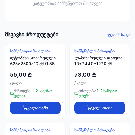
ხელსაწყოები
კატეგორია:
სამშენებლო მასალები
50 პროდუქტი
ელექტრო
მასალები
მსგავსი პროდუქტები
30
ყველას ნახვა
პროდუქტი
ᲡᲐᲛᲨᲔᲜᲔᲑᲚᲝ ᲛᲐᲡᲐᲚᲔᲑᲘ
ᲡᲐᲛᲨᲔᲜᲔᲑᲚᲝ ᲛᲐᲡᲐᲚᲔᲑᲘ
სამაგრები
ბეტოპანი არმირებული
ლამინირებული ფანერა
20
625x2500x10 მმ (1.5625
18*2440*1220 მმ
პროდუქტი
მ2)
STROYPLUS
55,00 ₾
73,00 ₾
სახლი და
/
ცალი
/
ცალი
ინტერიერი
მიწოდება:
1-2 სამუშაო
მიწოდება:
1-2 სამუშაო
10
დღეში
დღეში
პროდუქტი
კალათაში
კალათაში
+995
599
ᲡᲐᲛᲨᲔᲜᲔᲑᲚᲝ ᲛᲐᲡᲐᲚᲔᲑᲘ
ᲡᲐᲛᲨᲔᲜᲔᲑᲚᲝ ᲛᲐᲡᲐᲚᲔᲑᲘ
23