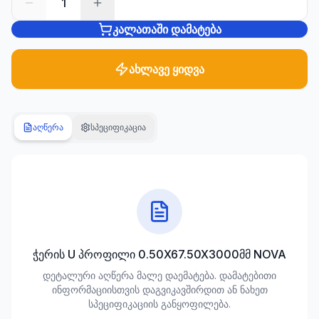
1
კალათაში დამატება
სანტექნიკა
1285
პროდუქტი
ახლავე ყიდვა
ბაღი და
ეზო
701
აღწერა
სპეციფიკაცია
პროდუქტი
სამშენებლო
მასალები
489
პროდუქტი
კლიმატური
ჭერის U პროფილი 0.50X67.50X3000მმ NOVA
ტექნიკა
დეტალური აღწერა მალე დაემატება. დამატებითი
107
ინფორმაციისთვის დაგვიკავშირდით ან ნახეთ
პროდუქტი
სპეციფიკაციის განყოფილება.