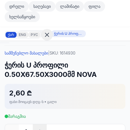
მთავარ კონტენტზე გადასვლა
დრელი
საღებავი
ლამინატი
ფილა
მთავარ კონტენტზე გადასვლა
ხელსაწყოები
სამშენებლო მასალები
ჭერის U პროფილი 0.50X67.50X3000მმ NOVA
ქარ
ENG
РУС
სამშენებლო მასალები
|
SKU:
1614930
შესვლა
ჭერის U პროფილი
არ
გაქვთ
0.50X67.50X3000მმ NOVA
ანგარიში?
რეგისტრაცია
2,60 ₾
კულატორი
ოდუქტები
ფასი მოიცავს დღგ-ს • ცალი
ეულები
კონტაქტი
მარაგშია
ᲙᲐᲢᲔᲒᲝᲠᲘᲔᲑᲘ