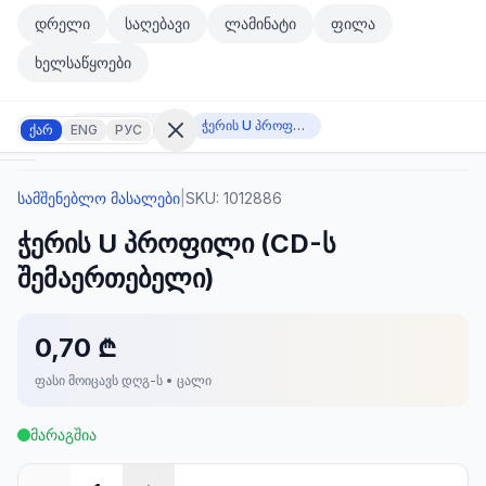
მთავარ კონტენტზე გადასვლა
დრელი
საღებავი
ლამინატი
ფილა
მთავარ კონტენტზე გადასვლა
ხელსაწყოები
სამშენებლო მასალები
ჭერის U პროფილი (CD-ს შემაერთებელი)
ქარ
ENG
РУС
სამშენებლო მასალები
|
SKU:
1012886
შესვლა
ჭერის U პროფილი (CD-ს
არ
გაქვთ
შემაერთებელი)
ანგარიში?
რეგისტრაცია
0,70 ₾
კულატორი
ოდუქტები
ფასი მოიცავს დღგ-ს • ცალი
ეულები
კონტაქტი
მარაგშია
ᲙᲐᲢᲔᲒᲝᲠᲘᲔᲑᲘ