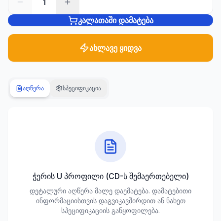
1
კალათაში დამატება
სანტექნიკა
1285
პროდუქტი
ახლავე ყიდვა
ბაღი და
ეზო
701
აღწერა
სპეციფიკაცია
პროდუქტი
სამშენებლო
მასალები
489
პროდუქტი
კლიმატური
ჭერის U პროფილი (CD-ს შემაერთებელი)
ტექნიკა
დეტალური აღწერა მალე დაემატება. დამატებითი
107
ინფორმაციისთვის დაგვიკავშირდით ან ნახეთ
პროდუქტი
სპეციფიკაციის განყოფილება.