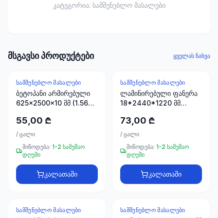
ხელსაწყოები
კატეგორია:
სამშენებლო მასალები
50 პროდუქტი
ელექტრო
მასალები
მსგავსი პროდუქტები
30
ყველას ნახვა
პროდუქტი
ᲡᲐᲛᲨᲔᲜᲔᲑᲚᲝ ᲛᲐᲡᲐᲚᲔᲑᲘ
ᲡᲐᲛᲨᲔᲜᲔᲑᲚᲝ ᲛᲐᲡᲐᲚᲔᲑᲘ
სამაგრები
ბეტოპანი არმირებული
ლამინირებული ფანერა
20
625x2500x10 მმ (1.5625
18*2440*1220 მმ
პროდუქტი
მ2)
STROYPLUS
55,00 ₾
73,00 ₾
სახლი და
/
ცალი
/
ცალი
ინტერიერი
მიწოდება:
1-2 სამუშაო
მიწოდება:
1-2 სამუშაო
10
დღეში
დღეში
პროდუქტი
კალათაში
კალათაში
+995
599
ᲡᲐᲛᲨᲔᲜᲔᲑᲚᲝ ᲛᲐᲡᲐᲚᲔᲑᲘ
ᲡᲐᲛᲨᲔᲜᲔᲑᲚᲝ ᲛᲐᲡᲐᲚᲔᲑᲘ
23