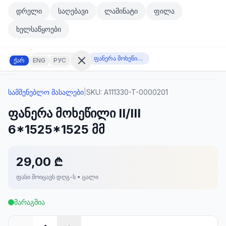
მთავარ კონტენტზე გადასვლა
დრელი
საღებავი
ლამინატი
ფილა
მთავარ კონტენტზე გადასვლა
ხელსაწყოები
სამშენებლო მასალები
ფანერა მოხეწილი II/III 6*1525*1525 მმ
ქარ
ENG
РУС
სამშენებლო მასალები
|
SKU:
A111330-T-0000201
შესვლა
ფანერა მოხეწილი II/III
არ
გაქვთ
6*1525*1525 მმ
ანგარიში?
რეგისტრაცია
29,00 ₾
კულატორი
ოდუქტები
ფასი მოიცავს დღგ-ს • ცალი
ეულები
კონტაქტი
მარაგშია
ᲙᲐᲢᲔᲒᲝᲠᲘᲔᲑᲘ