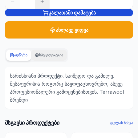
1
კალათაში დამატება
სანტექნიკა
1285
პროდუქტი
ახლავე ყიდვა
ბაღი და
ეზო
701
აღწერა
სპეციფიკაცია
პროდუქტი
სამშენებლო
ხარისხიანი პროდუქტი. საიმედო და გამძლე.
მასალები
შესაფერისია როგორც საყოფაცხოვრებო, ასევე
489
პროფესიონალური გამოყენებისთვის. Terrawool
პროდუქტი
ბრენდი
კლიმატური
ტექნიკა
107
მსგავსი პროდუქტები
ყველას ნახვა
პროდუქტი