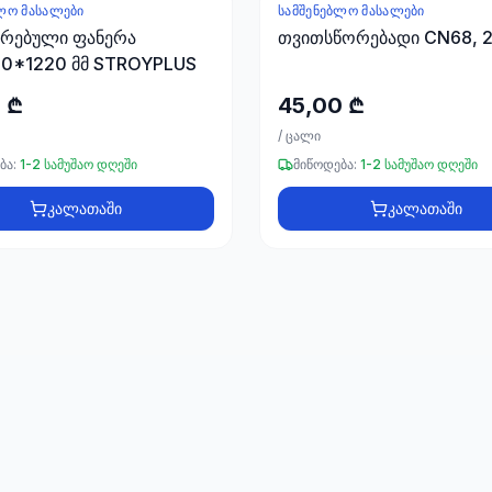
ᲚᲝ ᲛᲐᲡᲐᲚᲔᲑᲘ
ᲡᲐᲛᲨᲔᲜᲔᲑᲚᲝ ᲛᲐᲡᲐᲚᲔᲑᲘ
ირებული ფანერა
თვითსწორებადი CN68, 
0*1220 მმ STROYPLUS
 ₾
45,00 ₾
/
ცალი
ბა:
1-2 სამუშაო დღეში
მიწოდება:
1-2 სამუშაო დღეში
კალათაში
კალათაში