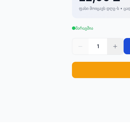
ფასი მოიცავს დღგ-ს • ცა
მარაგშია
1