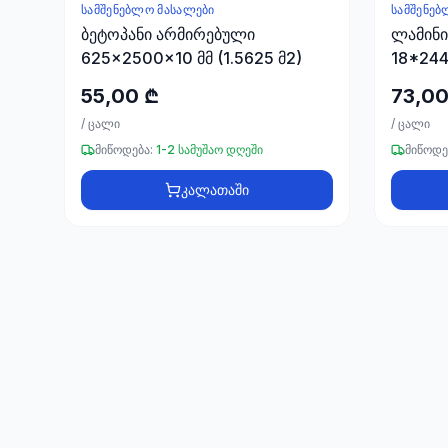
ᲡᲐᲛᲨᲔᲜᲔᲑᲚᲝ ᲛᲐᲡᲐᲚᲔᲑᲘ
ᲡᲐᲛᲨᲔᲜᲔᲑ
ბეტოპანი არმირებული
ლამინ
625x2500x10 მმ (1.5625 მ2)
18*244
55,00 ₾
73,00
/
ცალი
/
ცალი
მიწოდება:
1-2 სამუშაო დღეში
მიწოდე
კალათაში