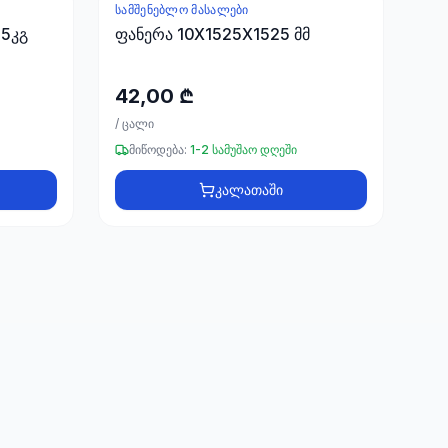
ᲡᲐᲛᲨᲔᲜᲔᲑᲚᲝ ᲛᲐᲡᲐᲚᲔᲑᲘ
25კგ
ფანერა 10X1525X1525 მმ
42,00 ₾
/
ცალი
მიწოდება:
1-2 სამუშაო დღეში
კალათაში