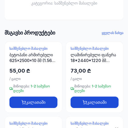
ხელსაწყოები
კატეგორია:
სამშენებლო მასალები
50 პროდუქტი
ელექტრო
მასალები
მსგავსი პროდუქტები
30
ყველას ნახვა
პროდუქტი
ᲡᲐᲛᲨᲔᲜᲔᲑᲚᲝ ᲛᲐᲡᲐᲚᲔᲑᲘ
ᲡᲐᲛᲨᲔᲜᲔᲑᲚᲝ ᲛᲐᲡᲐᲚᲔᲑᲘ
სამაგრები
ბეტოპანი არმირებული
ლამინირებული ფანერა
20
625x2500x10 მმ (1.5625
18*2440*1220 მმ
პროდუქტი
მ2)
STROYPLUS
55,00 ₾
73,00 ₾
სახლი და
/
ცალი
/
ცალი
ინტერიერი
მიწოდება:
1-2 სამუშაო
მიწოდება:
1-2 სამუშაო
10
დღეში
დღეში
პროდუქტი
კალათაში
კალათაში
+995
599
ᲡᲐᲛᲨᲔᲜᲔᲑᲚᲝ ᲛᲐᲡᲐᲚᲔᲑᲘ
ᲡᲐᲛᲨᲔᲜᲔᲑᲚᲝ ᲛᲐᲡᲐᲚᲔᲑᲘ
23