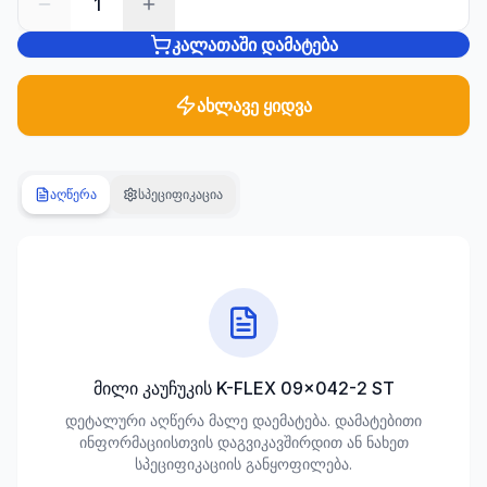
1
კალათაში დამატება
სანტექნიკა
1285
პროდუქტი
ახლავე ყიდვა
ბაღი და
ეზო
701
აღწერა
სპეციფიკაცია
პროდუქტი
სამშენებლო
მასალები
489
პროდუქტი
კლიმატური
მილი კაუჩუკის K-FLEX 09x042-2 ST
ტექნიკა
დეტალური აღწერა მალე დაემატება. დამატებითი
107
ინფორმაციისთვის დაგვიკავშირდით ან ნახეთ
პროდუქტი
სპეციფიკაციის განყოფილება.