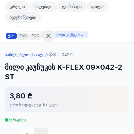
მთავარ კონტენტზე გადასვლა
დრელი
საღებავი
ლამინატი
ფილა
მთავარ კონტენტზე გადასვლა
ხელსაწყოები
სამშენებლო მასალები
მილი კაუჩუკის K-FLEX 09x042-2 ST
ქარ
ENG
РУС
სამშენებლო მასალები
|
SKU:
042-1
შესვლა
მილი კაუჩუკის K-FLEX 09x042-2
არ
გაქვთ
ST
ანგარიში?
რეგისტრაცია
3,80 ₾
კულატორი
ოდუქტები
ფასი მოიცავს დღგ-ს • ცალი
ეულები
კონტაქტი
მარაგშია
ᲙᲐᲢᲔᲒᲝᲠᲘᲔᲑᲘ