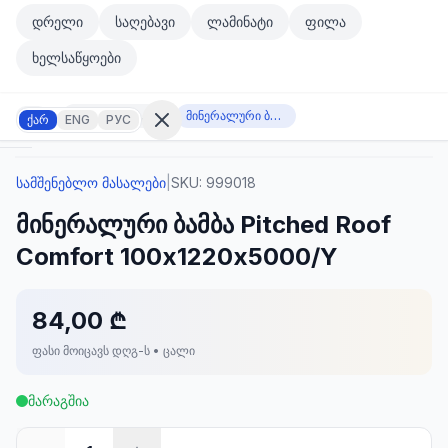
მთავარ კონტენტზე გადასვლა
დრელი
საღებავი
ლამინატი
ფილა
მთავარ კონტენტზე გადასვლა
ხელსაწყოები
სამშენებლო მასალები
მინერალური ბამბა Pitched Roof Comfort 100х1220х5000/Y
ქარ
ENG
РУС
სამშენებლო მასალები
|
SKU:
999018
შესვლა
მინერალური ბამბა Pitched Roof
არ
გაქვთ
Comfort 100х1220х5000/Y
ანგარიში?
რეგისტრაცია
84,00 ₾
კულატორი
ოდუქტები
ფასი მოიცავს დღგ-ს • ცალი
ეულები
კონტაქტი
მარაგშია
ᲙᲐᲢᲔᲒᲝᲠᲘᲔᲑᲘ