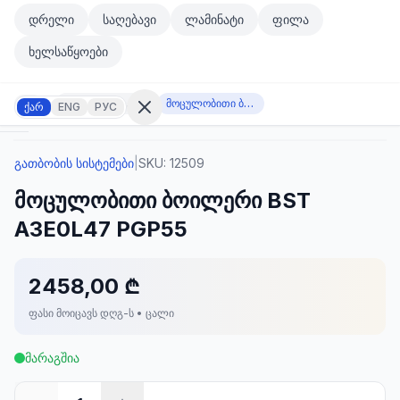
მთავარ კონტენტზე გადასვლა
დრელი
საღებავი
ლამინატი
ფილა
მთავარ კონტენტზე გადასვლა
ხელსაწყოები
გათბობის სისტემები
მოცულობითი ბოილერი BST A3E0L47 PGP55
ქარ
ENG
РУС
გათბობის სისტემები
|
SKU:
12509
შესვლა
მოცულობითი ბოილერი BST
არ
გაქვთ
A3E0L47 PGP55
ანგარიში?
რეგისტრაცია
2458,00 ₾
კულატორი
ოდუქტები
ფასი მოიცავს დღგ-ს • ცალი
ეულები
კონტაქტი
მარაგშია
ᲙᲐᲢᲔᲒᲝᲠᲘᲔᲑᲘ