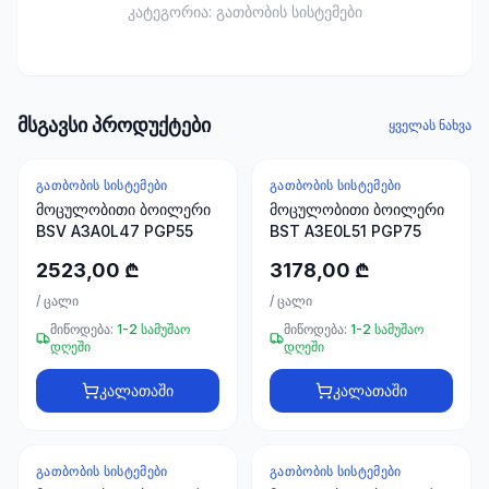
ხელსაწყოები
კატეგორია:
გათბობის სისტემები
50 პროდუქტი
ელექტრო
მასალები
მსგავსი პროდუქტები
30
ყველას ნახვა
პროდუქტი
ᲒᲐᲗᲑᲝᲑᲘᲡ ᲡᲘᲡᲢᲔᲛᲔᲑᲘ
ᲒᲐᲗᲑᲝᲑᲘᲡ ᲡᲘᲡᲢᲔᲛᲔᲑᲘ
სამაგრები
მოცულობითი ბოილერი
მოცულობითი ბოილერი
20
BSV A3A0L47 PGP55
BST A3E0L51 PGP75
პროდუქტი
2523,00 ₾
3178,00 ₾
სახლი და
/
ცალი
/
ცალი
ინტერიერი
მიწოდება:
1-2 სამუშაო
მიწოდება:
1-2 სამუშაო
10
დღეში
დღეში
პროდუქტი
კალათაში
კალათაში
+995
599
ᲒᲐᲗᲑᲝᲑᲘᲡ ᲡᲘᲡᲢᲔᲛᲔᲑᲘ
ᲒᲐᲗᲑᲝᲑᲘᲡ ᲡᲘᲡᲢᲔᲛᲔᲑᲘ
23