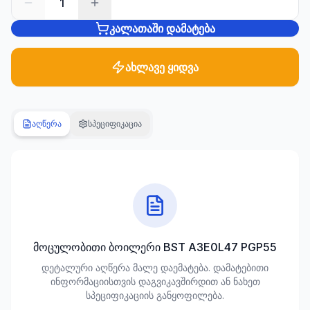
1
კალათაში დამატება
სანტექნიკა
1285
პროდუქტი
ახლავე ყიდვა
ბაღი და
ეზო
701
აღწერა
სპეციფიკაცია
პროდუქტი
სამშენებლო
მასალები
489
პროდუქტი
კლიმატური
მოცულობითი ბოილერი BST A3E0L47 PGP55
ტექნიკა
დეტალური აღწერა მალე დაემატება. დამატებითი
107
ინფორმაციისთვის დაგვიკავშირდით ან ნახეთ
პროდუქტი
სპეციფიკაციის განყოფილება.