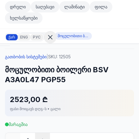
მთავარ კონტენტზე გადასვლა
დრელი
საღებავი
ლამინატი
ფილა
მთავარ კონტენტზე გადასვლა
ხელსაწყოები
გათბობის სისტემები
მოცულობითი ბოილერი BSV A3A0L47 PGP55
ქარ
ENG
РУС
გათბობის სისტემები
|
SKU:
12505
შესვლა
მოცულობითი ბოილერი BSV
არ
გაქვთ
A3A0L47 PGP55
ანგარიში?
რეგისტრაცია
2523,00 ₾
კულატორი
ოდუქტები
ფასი მოიცავს დღგ-ს • ცალი
ეულები
კონტაქტი
მარაგშია
ᲙᲐᲢᲔᲒᲝᲠᲘᲔᲑᲘ