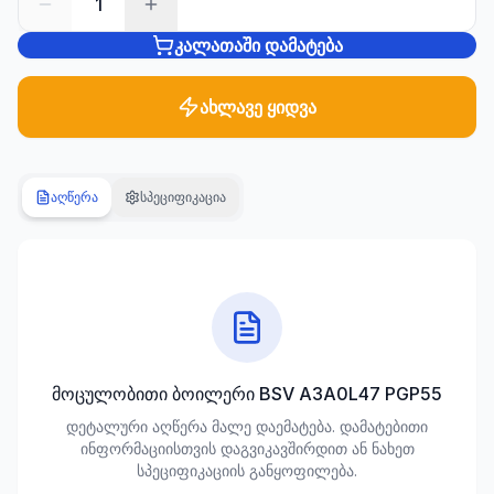
1
კალათაში დამატება
სანტექნიკა
1285
პროდუქტი
ახლავე ყიდვა
ბაღი და
ეზო
701
აღწერა
სპეციფიკაცია
პროდუქტი
სამშენებლო
მასალები
489
პროდუქტი
კლიმატური
მოცულობითი ბოილერი BSV A3A0L47 PGP55
ტექნიკა
დეტალური აღწერა მალე დაემატება. დამატებითი
107
ინფორმაციისთვის დაგვიკავშირდით ან ნახეთ
პროდუქტი
სპეციფიკაციის განყოფილება.