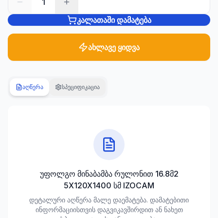
1
კალათაში დამატება
სანტექნიკა
1285
პროდუქტი
ახლავე ყიდვა
ბაღი და
ეზო
701
აღწერა
სპეციფიკაცია
პროდუქტი
სამშენებლო
მასალები
489
პროდუქტი
კლიმატური
უფოლგო მინაბამბა რულონით 16.8მ2
ტექნიკა
5X120X1400 სმ IZOCAM
107
პროდუქტი
დეტალური აღწერა მალე დაემატება. დამატებითი
ინფორმაციისთვის დაგვიკავშირდით ან ნახეთ