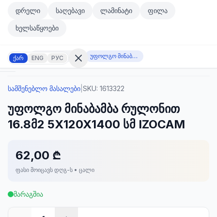
მთავარ კონტენტზე გადასვლა
დრელი
საღებავი
ლამინატი
ფილა
მთავარ კონტენტზე გადასვლა
ხელსაწყოები
სამშენებლო მასალები
უფოლგო მინაბამბა რულონით 16.8მ2 5X120X1400 სმ IZOCAM
ქარ
ENG
РУС
სამშენებლო მასალები
|
SKU:
1613322
შესვლა
უფოლგო მინაბამბა რულონით
არ
გაქვთ
16.8მ2 5X120X1400 სმ IZOCAM
ანგარიში?
რეგისტრაცია
62,00 ₾
კულატორი
ოდუქტები
ფასი მოიცავს დღგ-ს • ცალი
ეულები
კონტაქტი
მარაგშია
ᲙᲐᲢᲔᲒᲝᲠᲘᲔᲑᲘ