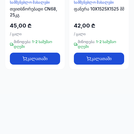
66
ᲡᲐᲛᲨᲔᲜᲔᲑᲚᲝ ᲛᲐᲡᲐᲚᲔᲑᲘ
ᲡᲐᲛᲨᲔᲜᲔᲑᲚᲝ ᲛᲐᲡᲐᲚᲔᲑᲘ
33
თვითსწორებადი CN68,
ფანერა 10X1525X1525 მმ
25კგ
45,00 ₾
42,00 ₾
/
ცალი
/
ცალი
მიწოდება:
1-2 სამუშაო
მიწოდება:
1-2 სამუშაო
დღეში
დღეში
კალათაში
კალათაში