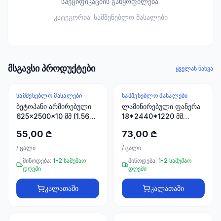
სპეციფიკაციის განყოფილება.
ხელსაწყოები
50 პროდუქტი
კატეგორია:
სამშენებლო მასალები
ელექტრო
მასალები
30
პროდუქტი
მსგავსი პროდუქტები
ყველას ნახვა
სამაგრები
ᲡᲐᲛᲨᲔᲜᲔᲑᲚᲝ ᲛᲐᲡᲐᲚᲔᲑᲘ
ᲡᲐᲛᲨᲔᲜᲔᲑᲚᲝ ᲛᲐᲡᲐᲚᲔᲑᲘ
20
ბეტოპანი არმირებული
ლამინირებული ფანერა
პროდუქტი
625x2500x10 მმ (1.5625
18*2440*1220 მმ
მ2)
STROYPLUS
55,00 ₾
სახლი და
73,00 ₾
ინტერიერი
/
ცალი
/
ცალი
10
მიწოდება:
1-2 სამუშაო
მიწოდება:
1-2 სამუშაო
პროდუქტი
დღეში
დღეში
კალათაში
კალათაში
+995
599
23