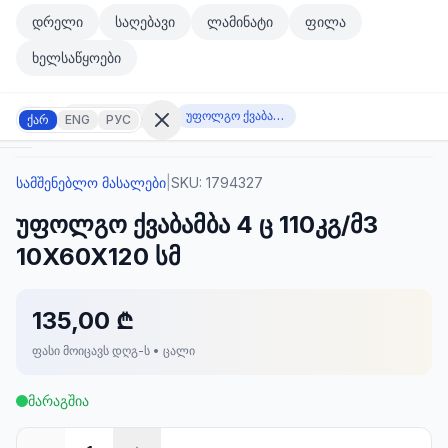
მთავარ კონტენტზე გადასვლა
დრელი
საღებავი
ლამინატი
ფილა
მთავარ კონტენტზე გადასვლა
ხელსაწყოები
სამშენებლო მასალები
უფოლგო ქვაბამბა 4 ც 110კგ/მ3 10X60X120 სმ
ქარ
ENG
РУС
სამშენებლო მასალები
|
SKU:
1794327
შესვლა
უფოლგო ქვაბამბა 4 ც 110კგ/მ3
არ
გაქვთ
10X60X120 სმ
ანგარიში?
რეგისტრაცია
135,00 ₾
კულატორი
ოდუქტები
ფასი მოიცავს დღგ-ს • ცალი
ეულები
კონტაქტი
მარაგშია
ᲙᲐᲢᲔᲒᲝᲠᲘᲔᲑᲘ