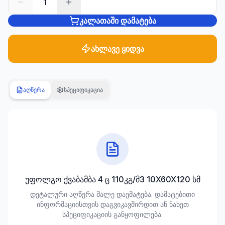
1
კალათაში დამატება
სანტექნიკა
1285
პროდუქტი
ახლავე ყიდვა
ბაღი და
ეზო
701
აღწერა
სპეციფიკაცია
პროდუქტი
სამშენებლო
მასალები
489
პროდუქტი
კლიმატური
უფოლგო ქვაბამბა 4 ც 110კგ/მ3 10X60X120 სმ
ტექნიკა
დეტალური აღწერა მალე დაემატება. დამატებითი
107
ინფორმაციისთვის დაგვიკავშირდით ან ნახეთ
პროდუქტი
სპეციფიკაციის განყოფილება.