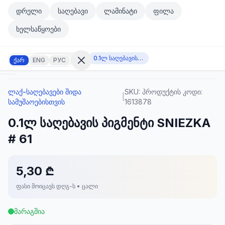
მთავარ კონტენტზე გადასვლა
დრელი
საღებავი
ლამინატი
ფილა
მთავარ კონტენტზე გადასვლა
ხელსაწყოები
ლაქ-საღებავები შიდა სამუშაოებისთვის
0.1ლ საღებავის პიგმენტი SNIEZKA # 61
ქარ
ENG
РУС
ლაქ-საღებავები შიდა
SKU:
პროდუქტის კოდი:
შესვლა
|
სამუშაოებისთვის
1613878
არ
გაქვთ
0.1ლ საღებავის პიგმენტი SNIEZKA
ანგარიში?
რეგისტრაცია
# 61
კულატორი
ოდუქტები
5,30 ₾
ფასი მოიცავს დღგ-ს • ცალი
ეულები
კონტაქტი
მარაგშია
ᲙᲐᲢᲔᲒᲝᲠᲘᲔᲑᲘ