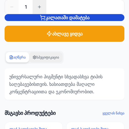
1
სანტექნიკა
კალათაში დამატება
1285
პროდუქტი
ახლავე ყიდვა
ბაღი და
ეზო
701
პროდუქტი
აღწერა
სპეციფიკაცია
სამშენებლო
მასალები
უნივერსალური პიგმენტი სხვადასხვა ტიპის
489
საღებავებისთვის. ხასიათდება მაღალი
პროდუქტი
კონცენტრაციითა და ეკონომიურობით.
კლიმატური
ტექნიკა
107
მსგავსი პროდუქტები
ყველას ნახვა
პროდუქტი
ᲚᲐᲥ-ᲡᲐᲦᲔᲑᲐᲕᲔᲑᲘ ᲨᲘᲓᲐ
ᲚᲐᲥ-ᲡᲐᲦᲔᲑᲐᲕᲔᲑᲘ ᲨᲘᲓᲐ