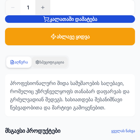
1
სანტექნიკა
კალათაში დამატება
1285
პროდუქტი
ახლავე ყიდვა
ბაღი და
ეზო
701
პროდუქტი
აღწერა
სპეციფიკაცია
სამშენებლო
მასალები
პროფესიონალური შიდა სამუშაოების საღებავი,
489
რომელიც უზრუნველყოფს თანაბარ დაფარვას და
პროდუქტი
გრძელვადიან შედეგს. ხასიათდება შესანიშნავი
წებვადობითა და მარტივი გამოყენებით.
კლიმატური
ტექნიკა
107
პროდუქტი
მსგავსი პროდუქტები
ყველას ნახვა