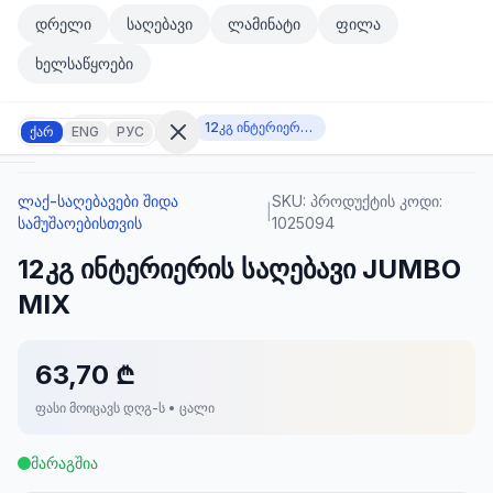
მთავარ კონტენტზე გადასვლა
დრელი
საღებავი
ლამინატი
ფილა
მთავარ კონტენტზე გადასვლა
ხელსაწყოები
ლაქ-საღებავები შიდა სამუშაოებისთვის
12კგ ინტერიერის საღებავი JUMBO MIX
ქარ
ENG
РУС
ლაქ-საღებავები შიდა
SKU:
პროდუქტის კოდი:
შესვლა
|
სამუშაოებისთვის
1025094
არ
გაქვთ
12კგ ინტერიერის საღებავი JUMBO
ანგარიში?
რეგისტრაცია
MIX
კულატორი
ოდუქტები
63,70 ₾
ფასი მოიცავს დღგ-ს • ცალი
ეულები
კონტაქტი
მარაგშია
ᲙᲐᲢᲔᲒᲝᲠᲘᲔᲑᲘ