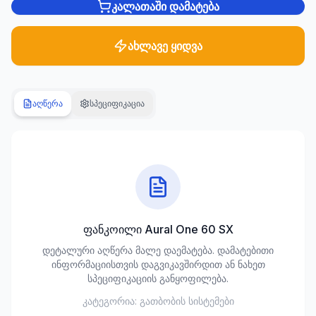
კალათაში დამატება
სანტექნიკა
1285
ახლავე ყიდვა
პროდუქტი
ბაღი და
აღწერა
სპეციფიკაცია
ეზო
701
პროდუქტი
სამშენებლო
მასალები
489
პროდუქტი
ფანკოილი Aural One 60 SX
კლიმატური
დეტალური აღწერა მალე დაემატება. დამატებითი
ტექნიკა
ინფორმაციისთვის დაგვიკავშირდით ან ნახეთ
107
სპეციფიკაციის განყოფილება.
პროდუქტი
კატეგორია:
გათბობის სისტემები