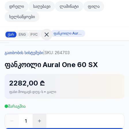
მთავარ კონტენტზე გადასვლა
დრელი
საღებავი
ლამინატი
ფილა
მთავარ კონტენტზე გადასვლა
ხელსაწყოები
გათბობის სისტემები
ფანკოილი Aural One 60 SX
ქარ
ENG
РУС
გათბობის სისტემები
|
SKU:
264703
შესვლა
ფანკოილი Aural One 60 SX
არ
გაქვთ
ანგარიში?
რეგისტრაცია
2282,00 ₾
ფასი მოიცავს დღგ-ს • ცალი
კულატორი
ოდუქტები
მარაგშია
ეულები
კონტაქტი
1
ᲙᲐᲢᲔᲒᲝᲠᲘᲔᲑᲘ