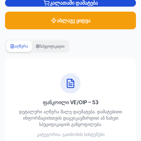
კალათაში დამატება
სანტექნიკა
1285
ახლავე ყიდვა
პროდუქტი
ბაღი და
აღწერა
სპეციფიკაცია
ეზო
701
პროდუქტი
სამშენებლო
მასალები
489
პროდუქტი
ფანკოილი VE/OIP – 53
კლიმატური
დეტალური აღწერა მალე დაემატება. დამატებითი
ტექნიკა
ინფორმაციისთვის დაგვიკავშირდით ან ნახეთ
107
სპეციფიკაციის განყოფილება.
პროდუქტი
კატეგორია:
გათბობის სისტემები