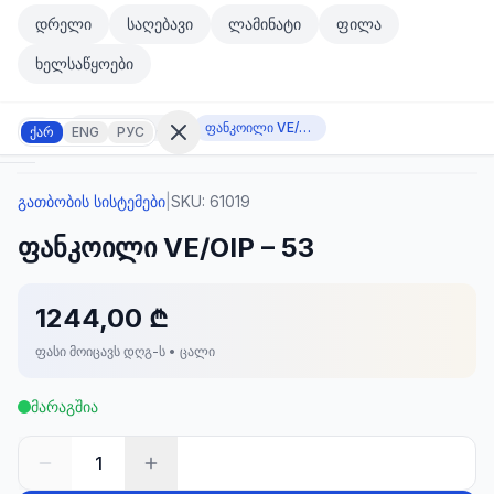
მთავარ კონტენტზე გადასვლა
დრელი
საღებავი
ლამინატი
ფილა
მთავარ კონტენტზე გადასვლა
ხელსაწყოები
გათბობის სისტემები
ფანკოილი VE/OIP – 53
ქარ
ENG
РУС
გათბობის სისტემები
|
SKU:
61019
შესვლა
ფანკოილი VE/OIP – 53
არ
გაქვთ
ანგარიში?
რეგისტრაცია
1244,00 ₾
ფასი მოიცავს დღგ-ს • ცალი
კულატორი
ოდუქტები
მარაგშია
ეულები
კონტაქტი
1
ᲙᲐᲢᲔᲒᲝᲠᲘᲔᲑᲘ