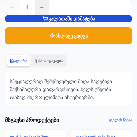
1
სანტექნიკა
კალათაში დამატება
1285
პროდუქტი
ახლავე ყიდვა
ბაღი და
ეზო
701
პროდუქტი
აღწერა
სპეციფიკაცია
სამშენებლო
მასალები
სპეციალურად შემუშავებული შიდა საღებავი
489
მაქსიმალური დაფარვისთვის. ხელს უწყობს
პროდუქტი
ჯანსაღ მიკროკლიმატს ინტერიერში.
კლიმატური
ტექნიკა
107
მსგავსი პროდუქტები
ყველას ნახვა
პროდუქტი
ᲚᲐᲥ-ᲡᲐᲦᲔᲑᲐᲕᲔᲑᲘ ᲨᲘᲓᲐ
ᲚᲐᲥ-ᲡᲐᲦᲔᲑᲐᲕᲔᲑᲘ ᲨᲘᲓᲐ