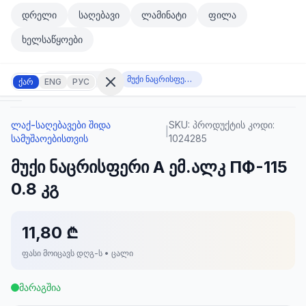
მთავარ კონტენტზე გადასვლა
დრელი
საღებავი
ლამინატი
ფილა
მთავარ კონტენტზე გადასვლა
ხელსაწყოები
ლაქ-საღებავები შიდა სამუშაოებისთვის
მუქი ნაცრისფერი А ემ.ალკ ПФ-115 0.8 კგ
ქარ
ENG
РУС
ლაქ-საღებავები შიდა
SKU:
პროდუქტის კოდი:
შესვლა
|
სამუშაოებისთვის
1024285
არ
გაქვთ
მუქი ნაცრისფერი А ემ.ალკ ПФ-115
ანგარიში?
რეგისტრაცია
0.8 კგ
კულატორი
ოდუქტები
11,80 ₾
ფასი მოიცავს დღგ-ს • ცალი
ეულები
კონტაქტი
მარაგშია
ᲙᲐᲢᲔᲒᲝᲠᲘᲔᲑᲘ