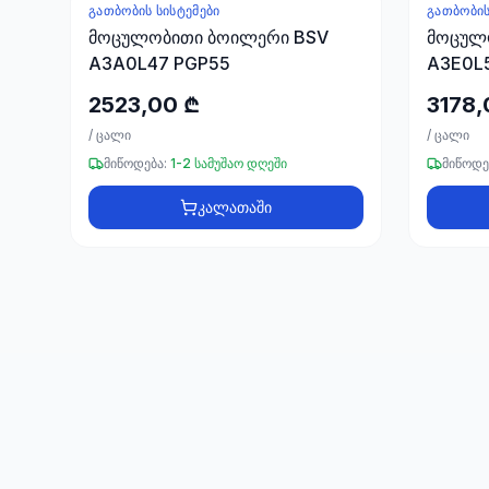
ᲒᲐᲗᲑᲝᲑᲘᲡ ᲡᲘᲡᲢᲔᲛᲔᲑᲘ
ᲒᲐᲗᲑᲝᲑᲘᲡ
მოცულობითი ბოილერი BSV
მოცულ
A3A0L47 PGP55
A3E0L
2523,00 ₾
3178,
/
ცალი
/
ცალი
მიწოდება:
1-2 სამუშაო დღეში
მიწოდე
კალათაში