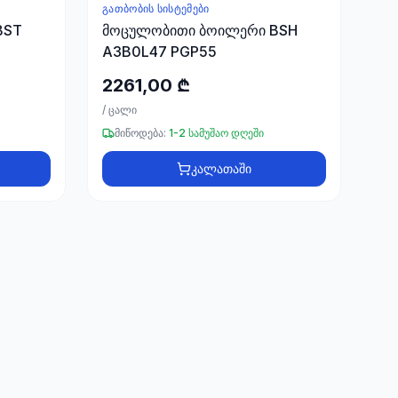
ᲒᲐᲗᲑᲝᲑᲘᲡ ᲡᲘᲡᲢᲔᲛᲔᲑᲘ
BST
მოცულობითი ბოილერი BSH
A3B0L47 PGP55
2261,00 ₾
/
ცალი
მიწოდება:
1-2 სამუშაო დღეში
კალათაში