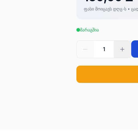
ფასი მოიცავს დღგ-ს • ცა
მარაგშია
1