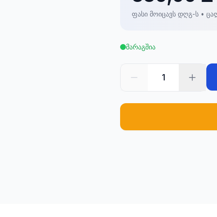
ფასი მოიცავს დღგ-ს • ცა
მარაგშია
1