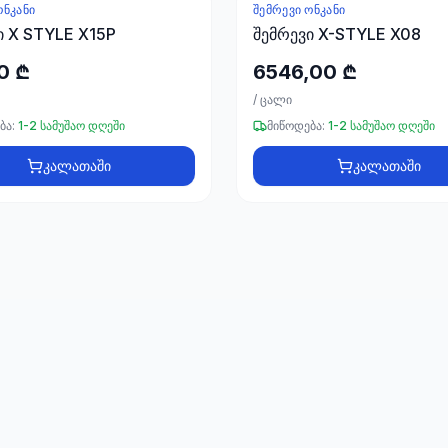
ᲝᲜᲙᲐᲜᲘ
ᲨᲔᲛᲠᲔᲕᲘ ᲝᲜᲙᲐᲜᲘ
ი X STYLE X15P
შემრევი X-STYLE X08
0 ₾
6546,00 ₾
/
ცალი
ბა:
1-2 სამუშაო დღეში
მიწოდება:
1-2 სამუშაო დღეში
კალათაში
კალათაში