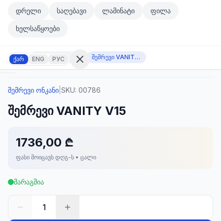
მთავარ კონტენტზე გადასვლა
დრელი
საღებავი
ლამინატი
ფილა
მთავარ კონტენტზე გადასვლა
ხელსაწყოები
შემრევი ონკანი
შემრევი VANITY V15
ქარ
ENG
РУС
შემრევი ონკანი
|
SKU:
00786
შესვლა
შემრევი VANITY V15
არ
გაქვთ
ანგარიში?
რეგისტრაცია
1736,00 ₾
ფასი მოიცავს დღგ-ს • ცალი
კულატორი
ოდუქტები
მარაგშია
ეულები
კონტაქტი
1
ᲙᲐᲢᲔᲒᲝᲠᲘᲔᲑᲘ