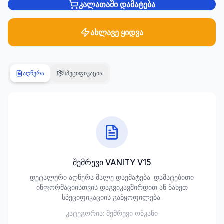
კალათაში დამატება
სანტექნიკა
1285
ახლავე ყიდვა
პროდუქტი
ბაღი და
აღწერა
სპეციფიკაცია
ეზო
701
პროდუქტი
სამშენებლო
მასალები
489
პროდუქტი
შემრევი VANITY V15
კლიმატური
დეტალური აღწერა მალე დაემატება. დამატებითი
ტექნიკა
ინფორმაციისთვის დაგვიკავშირდით ან ნახეთ
107
სპეციფიკაციის განყოფილება.
პროდუქტი
კატეგორია:
შემრევი ონკანი