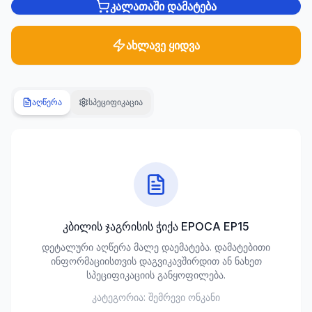
კალათაში დამატება
სანტექნიკა
1285
ახლავე ყიდვა
პროდუქტი
ბაღი და
აღწერა
სპეციფიკაცია
ეზო
701
პროდუქტი
სამშენებლო
მასალები
489
პროდუქტი
კბილის ჯაგრისის ჭიქა EPOCA EP15
კლიმატური
დეტალური აღწერა მალე დაემატება. დამატებითი
ტექნიკა
ინფორმაციისთვის დაგვიკავშირდით ან ნახეთ
107
სპეციფიკაციის განყოფილება.
პროდუქტი
კატეგორია:
შემრევი ონკანი