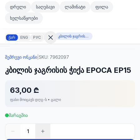
მთავარ კონტენტზე გადასვლა
დრელი
საღებავი
ლამინატი
ფილა
მთავარ კონტენტზე გადასვლა
ხელსაწყოები
შემრევი ონკანი
კბილის ჯაგრისის ჭიქა EPOCA EP15
ქარ
ENG
РУС
შემრევი ონკანი
|
SKU:
7962097
შესვლა
კბილის ჯაგრისის ჭიქა EPOCA EP15
არ
გაქვთ
ანგარიში?
რეგისტრაცია
63,00 ₾
ფასი მოიცავს დღგ-ს • ცალი
კულატორი
ოდუქტები
მარაგშია
ეულები
კონტაქტი
1
ᲙᲐᲢᲔᲒᲝᲠᲘᲔᲑᲘ