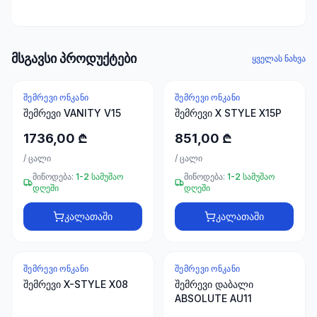
ხელსაწყოები
50 პროდუქტი
ელექტრო
მსგავსი პროდუქტები
ყველას ნახვა
მასალები
30
პროდუქტი
ᲨᲔᲛᲠᲔᲕᲘ ᲝᲜᲙᲐᲜᲘ
ᲨᲔᲛᲠᲔᲕᲘ ᲝᲜᲙᲐᲜᲘ
შემრევი VANITY V15
შემრევი X STYLE X15P
სამაგრები
1736,00 ₾
851,00 ₾
20
პროდუქტი
/
ცალი
/
ცალი
მიწოდება:
1-2 სამუშაო
მიწოდება:
1-2 სამუშაო
დღეში
დღეში
სახლი და
ინტერიერი
კალათაში
კალათაში
10
პროდუქტი
ᲨᲔᲛᲠᲔᲕᲘ ᲝᲜᲙᲐᲜᲘ
ᲨᲔᲛᲠᲔᲕᲘ ᲝᲜᲙᲐᲜᲘ
+995
შემრევი X-STYLE X08
შემრევი დაბალი
599
ABSOLUTE AU11
23