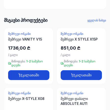
ხელსაწყოები
50 პროდუქტი
ელექტრო
მსგავსი პროდუქტები
ყველას ნახვა
მასალები
30
პროდუქტი
ᲨᲔᲛᲠᲔᲕᲘ ᲝᲜᲙᲐᲜᲘ
ᲨᲔᲛᲠᲔᲕᲘ ᲝᲜᲙᲐᲜᲘ
შემრევი VANITY V15
შემრევი X STYLE X15P
სამაგრები
1736,00 ₾
851,00 ₾
20
პროდუქტი
/
ცალი
/
ცალი
მიწოდება:
1-2 სამუშაო
მიწოდება:
1-2 სამუშაო
დღეში
დღეში
სახლი და
ინტერიერი
კალათაში
კალათაში
10
პროდუქტი
ᲨᲔᲛᲠᲔᲕᲘ ᲝᲜᲙᲐᲜᲘ
ᲨᲔᲛᲠᲔᲕᲘ ᲝᲜᲙᲐᲜᲘ
+995
შემრევი X-STYLE X08
შემრევი დაბალი
599
ABSOLUTE AU11
23