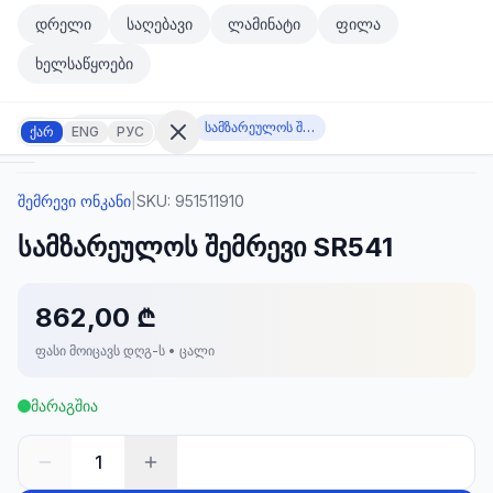
მთავარ კონტენტზე გადასვლა
დრელი
საღებავი
ლამინატი
ფილა
მთავარ კონტენტზე გადასვლა
ხელსაწყოები
შემრევი ონკანი
სამზარეულოს შემრევი SR541
ქარ
ENG
РУС
შემრევი ონკანი
|
SKU:
951511910
შესვლა
სამზარეულოს შემრევი SR541
არ
გაქვთ
ანგარიში?
რეგისტრაცია
862,00 ₾
ფასი მოიცავს დღგ-ს • ცალი
კულატორი
ოდუქტები
მარაგშია
ეულები
კონტაქტი
1
ᲙᲐᲢᲔᲒᲝᲠᲘᲔᲑᲘ