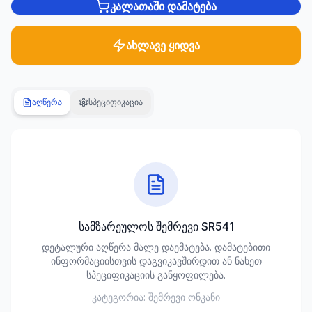
კალათაში დამატება
სანტექნიკა
1285
ახლავე ყიდვა
პროდუქტი
ბაღი და
აღწერა
სპეციფიკაცია
ეზო
701
პროდუქტი
სამშენებლო
მასალები
489
პროდუქტი
სამზარეულოს შემრევი SR541
კლიმატური
დეტალური აღწერა მალე დაემატება. დამატებითი
ტექნიკა
ინფორმაციისთვის დაგვიკავშირდით ან ნახეთ
107
სპეციფიკაციის განყოფილება.
პროდუქტი
კატეგორია:
შემრევი ონკანი