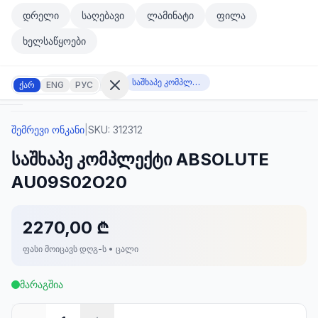
მთავარ კონტენტზე გადასვლა
დრელი
საღებავი
ლამინატი
ფილა
მთავარ კონტენტზე გადასვლა
ხელსაწყოები
შემრევი ონკანი
საშხაპე კომპლექტი ABSOLUTE AU09S02O20
ქარ
ENG
РУС
შემრევი ონკანი
|
SKU:
312312
შესვლა
საშხაპე კომპლექტი ABSOLUTE
არ
გაქვთ
AU09S02O20
ანგარიში?
რეგისტრაცია
2270,00 ₾
კულატორი
ოდუქტები
ფასი მოიცავს დღგ-ს • ცალი
ეულები
კონტაქტი
მარაგშია
ᲙᲐᲢᲔᲒᲝᲠᲘᲔᲑᲘ