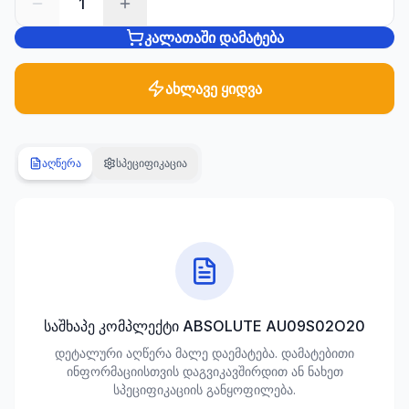
1
კალათაში დამატება
სანტექნიკა
1285
პროდუქტი
ახლავე ყიდვა
ბაღი და
ეზო
701
აღწერა
სპეციფიკაცია
პროდუქტი
სამშენებლო
მასალები
489
პროდუქტი
კლიმატური
საშხაპე კომპლექტი ABSOLUTE AU09S02O20
ტექნიკა
დეტალური აღწერა მალე დაემატება. დამატებითი
107
ინფორმაციისთვის დაგვიკავშირდით ან ნახეთ
პროდუქტი
სპეციფიკაციის განყოფილება.